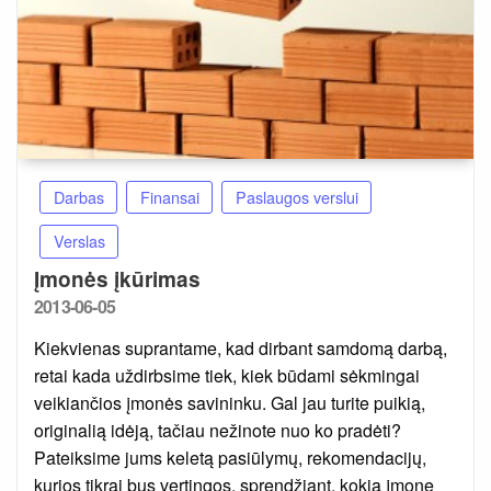
Darbas
Finansai
Paslaugos verslui
Verslas
Įmonės įkūrimas
Posted
2013-06-05
on
Kiekvienas suprantame, kad dirbant samdomą darbą,
retai kada uždirbsime tiek, kiek būdami sėkmingai
veikiančios įmonės savininku. Gal jau turite puikią,
originalią idėją, tačiau nežinote nuo ko pradėti?
Pateiksime jums keletą pasiūlymų, rekomendacijų,
kurios tikrai bus vertingos, sprendžiant, kokią įmonę