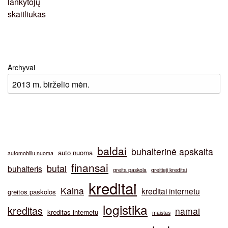
Archyvai
baldai
buhalterinė apskaita
auto nuoma
automobiliu nuoma
finansai
butai
buhalteris
greita paskola
greitieji kreditai
kreditai
Kaina
kreditai internetu
greitos paskolos
logistika
kreditas
namai
kreditas internetu
maistas