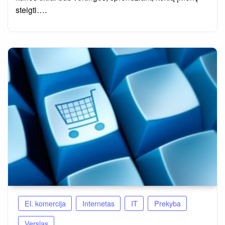
steigti….
El. komercija
Internetas
IT
Prekyba
Verslas