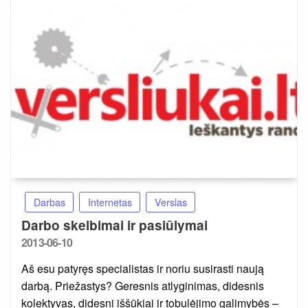
Darbas
Internetas
Verslas
Darbo skelbimai ir pasiūlymai
Posted
2013-06-10
on
Aš esu patyręs specialistas ir noriu susirasti naują
darbą. Priežastys? Geresnis atlyginimas, didesnis
kolektyvas, didesni iššūkiai ir tobulėjimo galimybės –