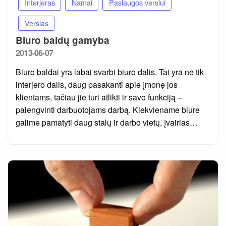
Interjeras
Namai
Paslaugos verslui
Verslas
Biuro baldų gamyba
Posted
2013-06-07
on
Biuro baldai yra labai svarbi biuro dalis. Tai yra ne tik
interjero dalis, daug pasakanti apie įmonę jos
klientams, tačiau jie turi atlikti ir savo funkciją –
palengvinti darbuotojams darbą. Kiekviename biure
galime pamatyti daug stalų ir darbo vietų, įvairias…