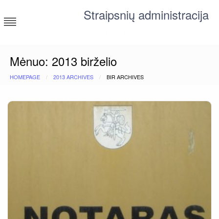
Skip
Straipsnių administracija
to
content
straipsniai ir tekstai įvairiomis temomis
Mėnuo:
2013 birželio
HOMEPAGE
2013 ARCHIVES
BIR ARCHIVES