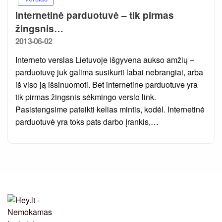
Internetinė parduotuvė – tik pirmas
žingsnis…
Posted
2013-06-02
on
Interneto verslas Lietuvoje išgyvena aukso amžių –
parduotuvę juk galima susikurti labai nebrangiai, arba
iš viso ją išsinuomoti. Bet internetine parduotuve yra
tik pirmas žingsnis sėkmingo verslo link.
Pasistengsime pateikti kelias mintis, kodėl. Internetinė
parduotuvė yra toks pats darbo įrankis,…