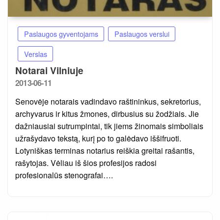
Paslaugos gyventojams
Paslaugos verslui
Verslas
Notarai Vilniuje
Posted
2013-06-11
on
Senovėje notarais vadindavo raštininkus, sekretorius,
archyvarus ir kitus žmones, dirbusius su žodžiais. Jie
dažniausiai sutrumpintai, tik jiems žinomais simboliais
užrašydavo tekstą, kurį po to galėdavo iššifruoti.
Lotyniškas terminas notarius reiškia greitai rašantis,
rašytojas. Vėliau iš šios profesijos radosi
profesionalūs stenografai….