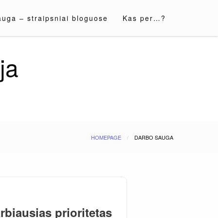
auga – straipsniai bloguose
Kas per…?
ja
HOMEPAGE
DARBO SAUGA
biausias prioritetas