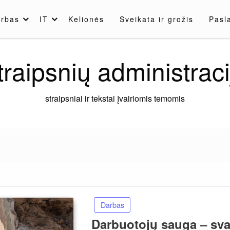
rbas
IT
Kelionės
Sveikata ir grožis
Pasl
traipsnių administraci
straipsniai ir tekstai įvairiomis temomis
Darbas
Darbuotojų sauga – svar