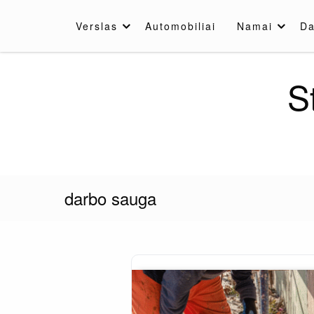
Skip
to
Verslas
Automobiliai
Namai
Da
content
S
darbo sauga