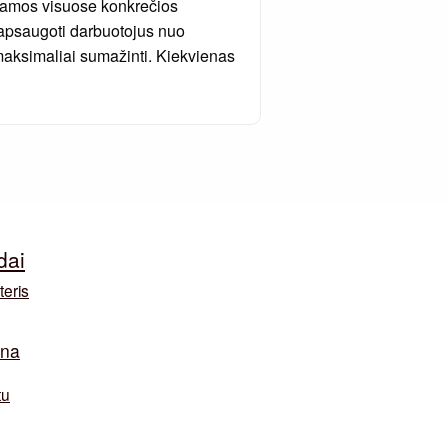
jamos visuose konkrečios
 apsaugoti darbuotojus nuo
 maksimaliai sumažinti. Kiekvienas
dai
teris
ina
tu