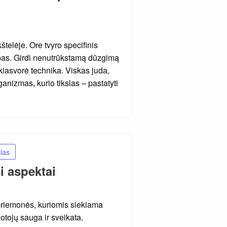
štelėje. Ore tvyro specifinis
pas. Girdi nenutrūkstamą dūzgimą
nkiasvorė technika. Viskas juda,
ganizmas, kurio tikslas – pastatyti
las
i aspektai
priemonės, kuriomis siekiama
otojų sauga ir sveikata.