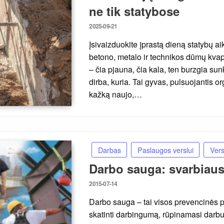
ne tik statybose
Posted
2025-09-21
on
Įsivaizduokite įprastą dieną statybų aik
betono, metalo ir technikos dūmų kva
– čia pjauna, čia kala, ten burzgia su
dirba, kuria. Tai gyvas, pulsuojantis or
kažką naujo,…
Darbas
Paslaugos verslui
Vers
Darbo sauga: svarbiaus
Posted
2015-07-14
on
Darbo sauga – tai visos prevencinės 
skatinti darbingumą, rūpinamasi darbu