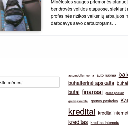
Minėtosios saugos priemonės planuo
bendrovės veiklos etapuose, siekiant
profesinės rizikos veiksnių arba juos
darbdavys savo darbuotojams…
bal
auto nuoma
automobiliu nuoma
buhalterinė apskaita
buhal
finansai
butai
greita paskola
Ka
greitos paskolos
greitieji kreditai
kreditai
kreditai interne
kreditas
kreditas internetu