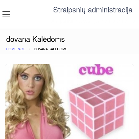
Skip
Straipsnių administracija
to
content
straipsniai ir tekstai įvairiomis temomis
dovana Kalėdoms
HOMEPAGE
DOVANA KALĖDOMS