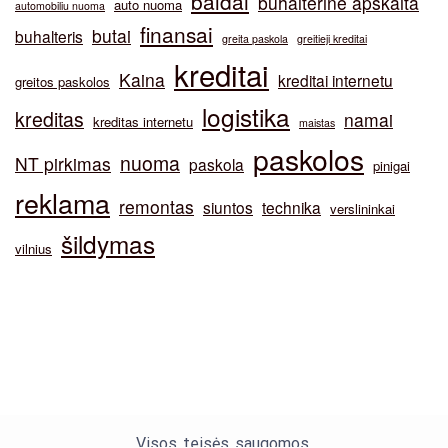
baldai
buhalterinė apskaita
auto nuoma
automobiliu nuoma
finansai
butai
buhalteris
greita paskola
greitieji kreditai
kreditai
Kaina
kreditai internetu
greitos paskolos
logistika
kreditas
namai
kreditas internetu
maistas
paskolos
nuoma
NT pirkimas
paskola
pinigai
reklama
remontas
siuntos
technika
verslininkai
šildymas
vilnius
Visos teisės saugomos.