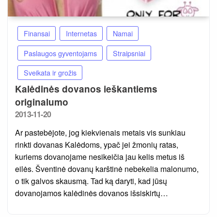
Finansai
Internetas
Namai
Paslaugos gyventojams
Straipsniai
Sveikata ir grožis
Kalėdinės dovanos ieškantiems
originalumo
Posted
2013-11-20
on
Ar pastebėjote, jog kiekvienais metais vis sunkiau
rinkti dovanas Kalėdoms, ypač jei žmonių ratas,
kuriems dovanojame nesikeičia jau kelis metus iš
eilės. Šventinė dovanų karštinė nebekelia malonumo,
o tik galvos skausmą. Tad ką daryti, kad jūsų
dovanojamos kalėdinės dovanos išsiskirtų…