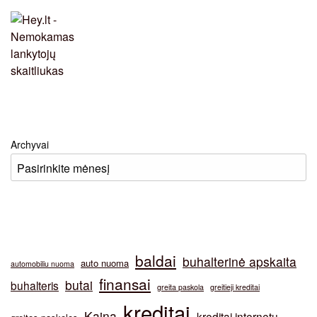
Archyvai
baldai
buhalterinė apskaita
auto nuoma
automobiliu nuoma
finansai
butai
buhalteris
greita paskola
greitieji kreditai
kreditai
Kaina
kreditai internetu