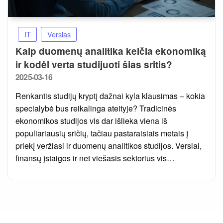
IT
Verslas
Kaip duomenų analitika keičia ekonomiką
ir kodėl verta studijuoti šias sritis?
Posted
2025-03-16
on
Renkantis studijų kryptį dažnai kyla klausimas – kokia
specialybė bus reikalinga ateityje? Tradicinės
ekonomikos studijos vis dar išlieka viena iš
populiariausių sričių, tačiau pastaraisiais metais į
priekį veržiasi ir duomenų analitikos studijos. Verslai,
finansų įstaigos ir net viešasis sektorius vis…