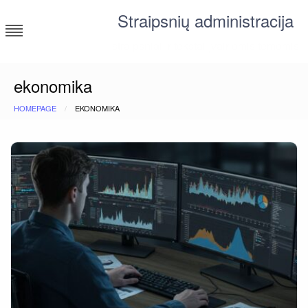
Skip
Straipsnių administracija
to
content
straipsniai ir tekstai įvairiomis temomis
ekonomika
HOMEPAGE
EKONOMIKA