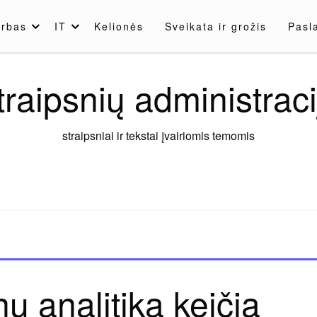
rbas
IT
Kelionės
Sveikata ir grožis
Pasl
traipsnių administraci
straipsniai ir tekstai įvairiomis temomis
 analitika keičia