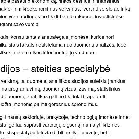
apie pasaulio ekonomiką, rinkos dėsnius ir finansinius
akro- ir mikroekonominius veiksnius, įvertinti verslo aplinką
ios yra naudingos ne tik dirbant bankuose, investicinėse
eigiant savo verslą.
ais, konsultantais ar strategais įmonėse, kurios nori
mika šiais laikais neatsiejama nuo duomenų analizės, todėl
stikos, matematikos ir technologijų vaidmuo.
ijos – ateities specialybė
veikimą, tai duomenų analitikos studijos suteikia įrankius
 apima programavimą, duomenų vizualizavimą, statistinius
 duomenų analitikas gali ne tik rinkti ir apdoroti
 leidžia įmonėms priimti geresnius sprendimus.
i finansų sektoriuje, prekyboje, technologijų įmonėse ir net
slui geriau suprasti vartotojų elgseną, numatyti krizines
, ši specialybė leidžia dirbti ne tik Lietuvoje, bet ir