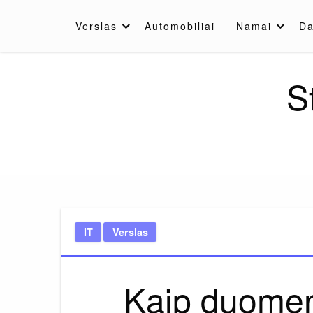
Skip
to
Verslas
Automobiliai
Namai
Da
content
S
IT
Verslas
Kaip duomenų