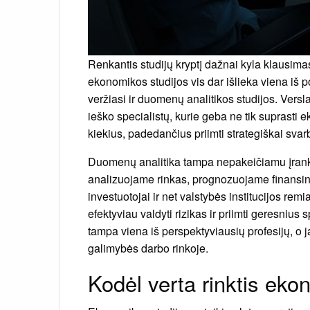
Renkantis studijų kryptį dažnai kyla klausima
ekonomikos studijos vis dar išlieka viena iš po
veržiasi ir duomenų analitikos studijos. Versla
ieško specialistų, kurie geba ne tik suprasti
kiekius, padedančius priimti strategiškai sva
Duomenų analitika tampa nepakeičiamu įranki
analizuojame rinkas, prognozuojame finansine
investuotojai ir net valstybės institucijos re
efektyviau valdyti rizikas ir priimti geresnius
tampa viena iš perspektyviausių profesijų, o 
galimybės darbo rinkoje.
Kodėl verta rinktis eko