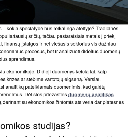
s – kokia specialybė bus reikalinga ateityje? Tradicinės
puliariausių sričių, tačiau pastaraisiais metais į priekį
i, finansų įstaigos ir net viešasis sektorius vis dažniau
 ekonominius procesus, bet ir analizuoti didelius duomenų
rbius sprendimus.
u ekonomikoje. Didieji duomenys keičia tai, kaip
s krizes ar stebime vartotojų elgseną. Verslai,
miasi analitikų pateikiamais duomenimis, kad galėtų
 sprendimus. Dėl šios priežasties
duomenų analitikas
ją derinant su ekonomikos žiniomis atsiveria dar platesnės
nomikos studijas?