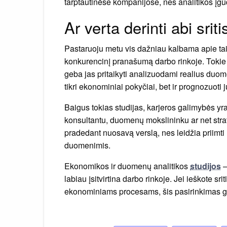
tarptautinėse kompanijose, nes analitikos įgū
Ar verta derinti abi sriti
Pastaruoju metu vis dažniau kalbama apie tai
konkurencinį pranašumą darbo rinkoje. Tokie sp
geba jas pritaikyti analizuodami realius duome
tikri ekonominiai pokyčiai, bet ir prognozuoti 
Baigus tokias studijas, karjeros galimybės yra
konsultantu, duomenų mokslininku ar net strate
pradedant nuosavą verslą, nes leidžia priimti
duomenimis.
Ekonomikos ir duomenų analitikos
studijos
–
labiau įsitvirtina darbo rinkoje. Jei ieškote sriti
ekonominiams procesams, šis pasirinkimas gal