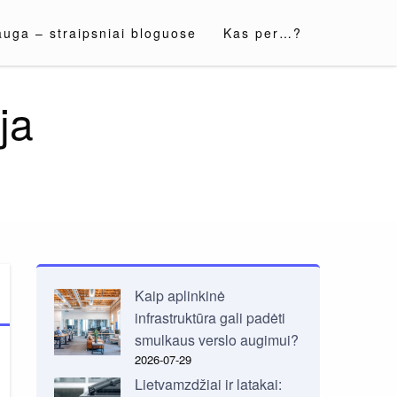
auga – straipsniai bloguose
Kas per…?
ja
Kaip aplinkinė
infrastruktūra gali padėti
smulkaus verslo augimui?
2026-07-29
Lietvamzdžiai ir latakai: