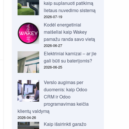
kaip suplanuoti patikimą
lietaus nuvedimo sistemą
2026-07-19
Kodėl energetiniai
maišeliai kaip Wakey
pamažu randa savo vietą
2026-06-27
Elektriniai karnizai – ar jie
gali būti su baterijomis?
2026-06-25
Verslo augimas per
duomenis: kaip Odoo
CRM ir Odoo
programavimas keičia
klientų valdymą
2026-04-26
Kaip išsirinkti garažo