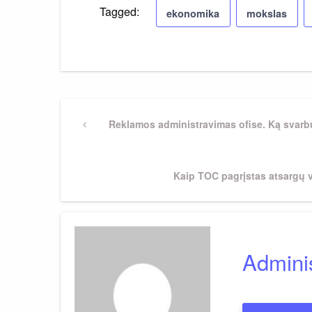
Tagged:
ekonomika
mokslas
Navigacija
Previous
Reklamos administravimas ofise. Ką svarb
Post
tarp
Next
Kaip TOC pagrįstas atsargų 
įrašų
Post
Adminis