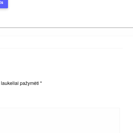
ts
i laukeliai pažymėti
*