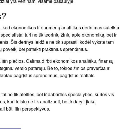
džiai yra vertinami visame pasaulyje.
s?
, kad ekonomikos ir duomenų analitikos derinimas suteikia
ecialistai turi ne tik teorinių žinių apie ekonomiką, bet ir
nis. Šis derinys leidžia ne tik suprasti, kodėl vyksta tam
jų poveikį bei pateikti praktinius sprendimus.
 itin plačios. Galima dirbti ekonomikos analitiku, finansų
giniu verslo patarėju. Be to, tokios žinios praverčia ir
 labiau pagrįstus sprendimus, pagrįstus realiais
 tai ne tik ateities, bet ir dabarties specialybės, kurios vis
es, kuri leistų ne tik analizuoti, bet ir daryti įtaką
i būti itin perspektyvus.