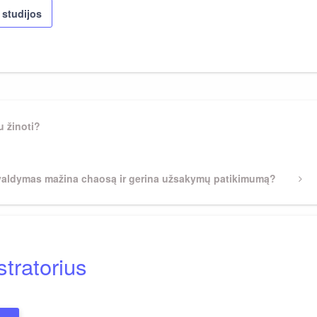
studijos
u žinoti?
valdymas mažina chaosą ir gerina užsakymų patikimumą?
tratorius