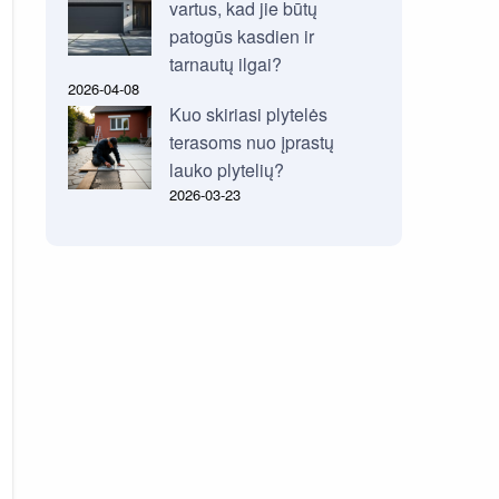
vartus, kad jie būtų
patogūs kasdien ir
tarnautų ilgai?
2026-04-08
Kuo skiriasi plytelės
terasoms nuo įprastų
lauko plytelių?
2026-03-23