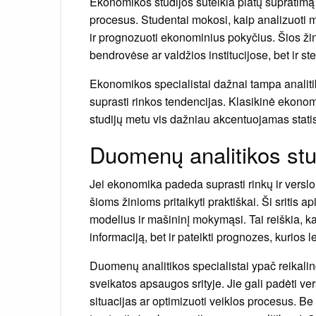
Ekonomikos studijos suteikia platų supratimą 
procesus. Studentai mokosi, kaip analizuoti m
ir prognozuoti ekonominius pokyčius. Šios žin
bendrovėse ar valdžios institucijose, bet ir st
Ekonomikos specialistai dažnai tampa analitik
suprasti rinkos tendencijas. Klasikinė ekono
studijų metu vis dažniau akcentuojamas stati
Duomenų analitikos stud
Jei ekonomika padeda suprasti rinkų ir verslo 
šioms žinioms pritaikyti praktiškai. Ši sritis
modelius ir mašininį mokymąsi. Tai reiškia, kad
informaciją, bet ir pateikti prognozes, kurios
Duomenų analitikos specialistai ypač reikaling
sveikatos apsaugos srityje. Jie gali padėti ver
situacijas ar optimizuoti veiklos procesus. Be to