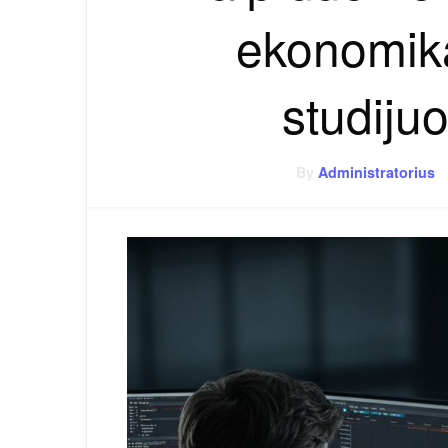
ekonomiką
studijuo
By
Administratorius