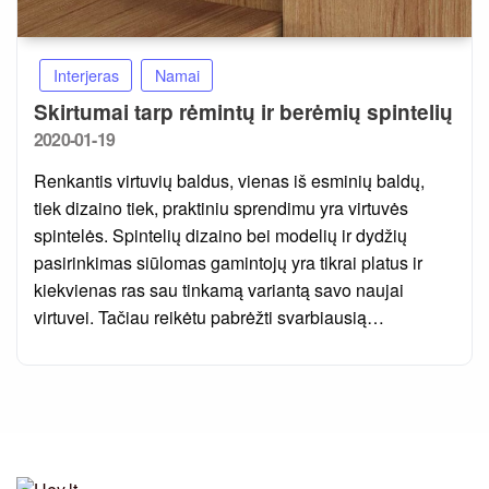
Interjeras
Namai
Skirtumai tarp rėmintų ir berėmių spintelių
Posted
2020-01-19
on
Renkantis virtuvių baldus, vienas iš esminių baldų,
tiek dizaino tiek, praktiniu sprendimu yra virtuvės
spintelės. Spintelių dizaino bei modelių ir dydžių
pasirinkimas siūlomas gamintojų yra tikrai platus ir
kiekvienas ras sau tinkamą variantą savo naujai
virtuvei. Tačiau reikėtu pabrėžti svarbiausią…