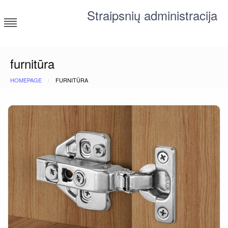
Skip
Straipsnių administracija
to
content
straipsniai ir tekstai įvairiomis temomis
furnitūra
HOMEPAGE
FURNITŪRA