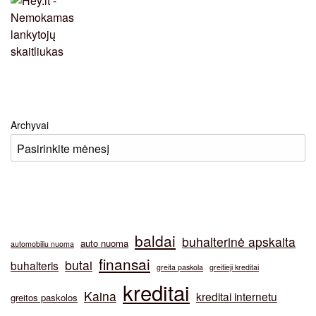
Archyvai
baldai
buhalterinė apskaita
auto nuoma
automobiliu nuoma
finansai
butai
buhalteris
greita paskola
greitieji kreditai
kreditai
Kaina
kreditai internetu
greitos paskolos