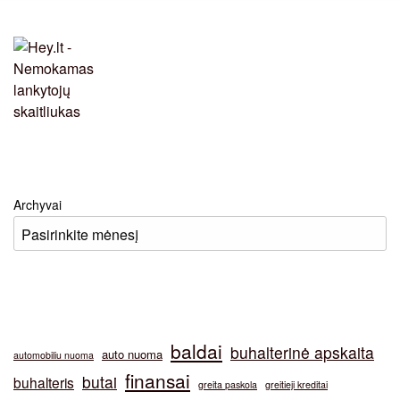
Archyvai
baldai
buhalterinė apskaita
auto nuoma
automobiliu nuoma
finansai
butai
buhalteris
greita paskola
greitieji kreditai