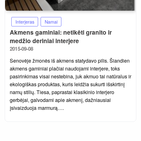
Interjeras
Namai
Akmens gaminiai: netikėti granito ir
medžio deriniai interjere
Posted
2015-09-08
on
Senovėje žmonės iš akmens statydavo pilis. Šiandien
akmens gaminiai plačiai naudojami interjere, toks
pasirinkimas visai nestebina, juk akmuo tai natūralus ir
ekologiškas produktas, kuris leidžia sukurti išskirtinį
namų stilių. Tiesa, paprastai klasikinio interjero
gerbėjai, galvodami apie akmenį, dažniausiai
įsivaizduoja marmurą….