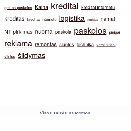
kreditai
Kaina
kreditai internetu
greitos paskolos
logistika
kreditas
namai
kreditas internetu
maistas
paskolos
nuoma
NT pirkimas
paskola
pinigai
reklama
remontas
siuntos
technika
verslininkai
šildymas
vilnius
Visos teisės saugomos.
Theme by Silk Themes