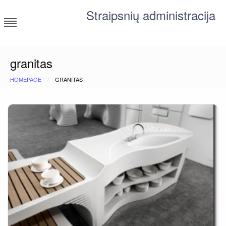
Skip
Straipsnių administracija
to
content
straipsniai ir tekstai įvairiomis temomis
granitas
HOMEPAGE
GRANITAS