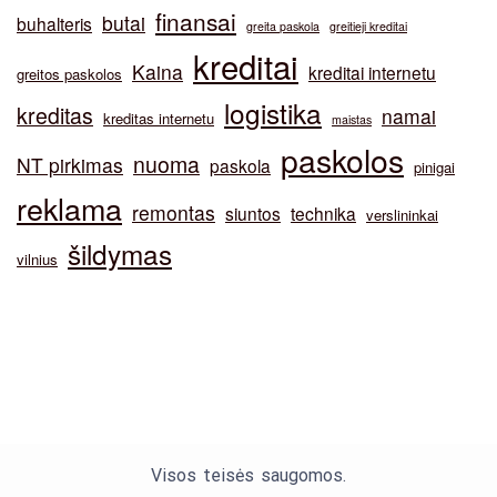
finansai
butai
buhalteris
greita paskola
greitieji kreditai
kreditai
Kaina
kreditai internetu
greitos paskolos
logistika
kreditas
namai
kreditas internetu
maistas
paskolos
nuoma
NT pirkimas
paskola
pinigai
reklama
remontas
siuntos
technika
verslininkai
šildymas
vilnius
Visos teisės saugomos.