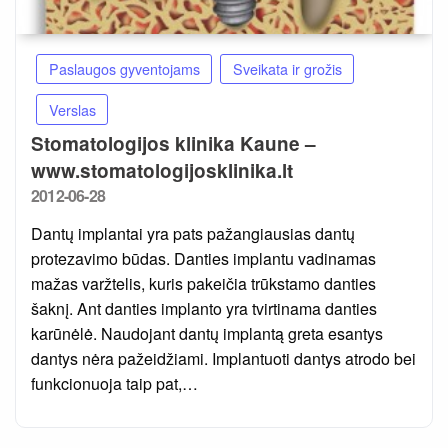
Paslaugos gyventojams
Sveikata ir grožis
Verslas
Stomatologijos klinika Kaune –
www.stomatologijosklinika.lt
Posted
2012-06-28
on
Dantų implantai yra pats pažangiausias dantų
protezavimo būdas. Danties implantu vadinamas
mažas varžtelis, kuris pakeičia trūkstamo danties
šaknį. Ant danties implanto yra tvirtinama danties
karūnėlė. Naudojant dantų implantą greta esantys
dantys nėra pažeidžiami. Implantuoti dantys atrodo bei
funkcionuoja taip pat,…