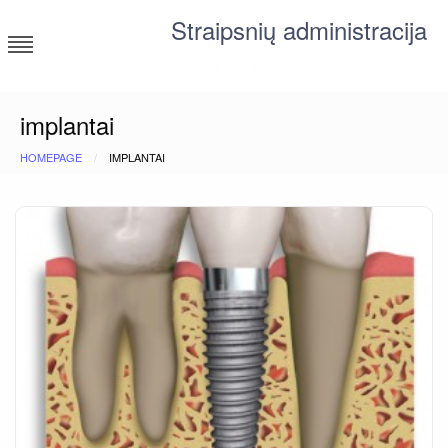
Skip
Straipsnių administracija
to
content
straipsniai ir tekstai įvairiomis temomis
implantai
HOMEPAGE
IMPLANTAI