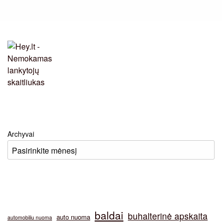
Archyvai
baldai
buhalterinė apskaita
auto nuoma
automobiliu nuoma