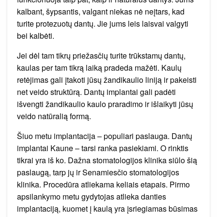
kalbant, šypsantis, valgant niekas nė neįtars, kad
turite protezuotų dantų. Jie jums leis laisvai valgyti
bei kalbėti.
Jei dėl tam tikrų priežasčių turite trūkstamų dantų,
kaulas per tam tikrą laiką pradeda mažėti. Kaulų
retėjimas gali įtakoti jūsų žandikaulio liniją ir pakeisti
net veido struktūrą. Dantų implantai gali padėti
išvengti žandikaulio kaulo praradimo ir išlaikyti jūsų
veido natūralią formą.
Šiuo metu implantacija – populiari paslauga. Dantų
implantai Kaune – tarsi ranka pasiekiami. O rinktis
tikrai yra iš ko. Dažna stomatologijos klinika siūlo šią
paslaugą, tarp jų ir Senamiesčio stomatologijos
klinika. Procedūra atliekama keliais etapais. Pirmo
apsilankymo metu gydytojas atlieka danties
implantaciją, kuomet į kaulą yra įsriegiamas būsimas