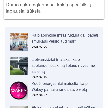
Darbo rinka regionuose: kokių specialistų
labiausiai trūksta
Kaip aplinkinė infrastruktūra gali padėti
smulkaus verslo augimui?
2026-07-29
Lietvamzdžiai ir latakai: kaip
suplanuoti patikimą lietaus nuvedimo
sistemą
2026-07-19
Kodėl energetiniai maišeliai kaip
Wakey pamažu randa savo vietą
2026-06-27
Elektriniai karnizai – ar jie gali būti su