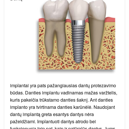
implantai yra pats pažangiausias dantų protezavimo
būdas. Danties implantu vadinamas mažas varžtelis,
kuris pakeičia trūkstamo danties šaknį. Ant danties
implanto yra tvirtinama danties karūnėlė. Naudojant
dantų implantą greta esantys dantys nėra
pažeidžiami. Implantuoti dantys atrodo bei
funkcionuoja taip pat, kaip ir natūralūs dantys. Jums