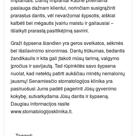
implantais. Dantų implantai Kaune prieinama
paslauga dažnam klientui, norinčiam susigrąžinti
prarastus dantis, vėl nevaržomai šypsotis, aiškiai
kalbėti bei mėgautis įvairiu maistu ir galiausiai –
išlaikyti prarastą pasitikėjimą savimi.
Graži šypsena šiandien yra geros sveikatos, sėkmės
bei išsilavinimo sinonimas. Dantų trūkumas, bedantis
žandikaulis ir kita gali įtakoti mūsų tarimą, valgymo
įpročius ir savijautą. Tad rūpinkitės savo šypsena
nuolat, kad netektų patirti aukščiau minėtų nemalonių
jausmų! Senamiesčio stomatologijos klinika yra
pasiruošusi Jums padėti pagerinti Jūsų gyvenimo
kokybę, sutvarkydama Jūsų dantis ir šypseną.
Daugiau informacijos rasite
www.stomatologijosklinika.lt.
Tagged: