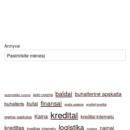
Archyvai
baldai
buhalterinė apskaita
auto nuoma
automobiliu nuoma
finansai
butai
buhalteris
greita paskola
greitieji kreditai
kreditai
Kaina
kreditai internetu
greitos paskolos
logistika
kreditas
namai
kreditas internetu
maistas