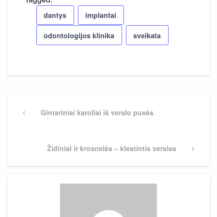
dantys
implantai
odontologijos klinika
sveikata
Navigacija
tarp
Previous
Gintariniai karoliai iš verslo pusės
Post
įrašų
Next
Židiniai ir krosnelės – klestintis verslas
Post