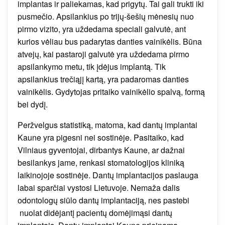
implantas ir paliekamas, kad prigytų. Tai gali trukti iki
pusmečio. Apsilankius po trijų-šešių mėnesių nuo
pirmo vizito, yra uždedama speciali galvutė, ant
kurios vėliau bus padarytas danties vainikėlis. Būna
atvejų, kai pastaroji galvutė yra uždedama pirmo
apsilankymo metu, tik įdėjus implantą. Tik
apsilankius trečiąjį kartą, yra padaromas danties
vainikėlis. Gydytojas pritaiko vainikėlio spalvą, formą
bei dydį.
Peržvelgus statistiką, matoma, kad dantų implantai
Kaune yra pigesni nei sostinėje. Pasitaiko, kad
Vilniaus gyventojai, dirbantys Kaune, ar dažnai
besilankys jame, renkasi stomatologijos kliniką
laikinojoje sostinėje. Dantų implantacijos paslauga
labai sparčiai vystosi Lietuvoje. Nemaža dalis
odontologų siūlo dantų implantaciją, nes pastebi
nuolat didėjantį pacientų domėjimąsi dantų