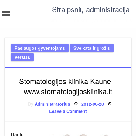
Skip
Straipsnių administracija
to
content
straipsniai ir tekstai įvairiomis temomis
Paslaugos gyventojams
Sveikata ir grožis
Verslas
Stomatologijos klinika Kaune –
www.stomatologijosklinika.lt
Posted
By
Administratorius
2012-06-28
on
on
Leave a Comment
Stomatologijos
klinika
Kaune
–
www.stomatologijosklin
Dantų