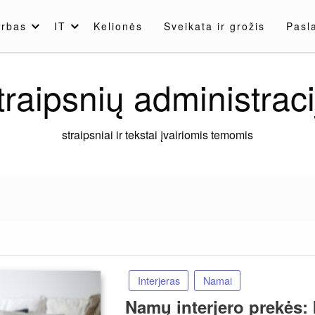
rbas
IT
Kelionės
Sveikata ir grožis
Pasl
traipsnių administraci
straipsniai ir tekstai įvairiomis temomis
Interjeras
Namai
Namų interjero prekės: 