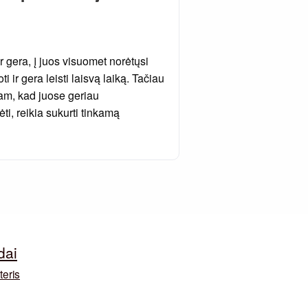
 gera, į juos visuomet norėtųsi
i ir gera leisti laisvą laiką. Tačiau
am, kad juose geriau
ti, reikia sukurti tinkamą
dai
teris