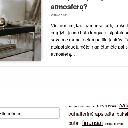
atmosferą?
Posted
2016-11-22
on
Visi norime, kad namuose būtų jauku ir
sugrįžti, juose būtų lengva atsipalaiduot
savaime namai netampa itin jaukūs. T
atsipalaiduotumėte ir galėtumėte pailsė
atmosferą….
bal
auto nuoma
automobiliu nuoma
buhalterinė apskaita
buhal
finansai
butai
greita paskola