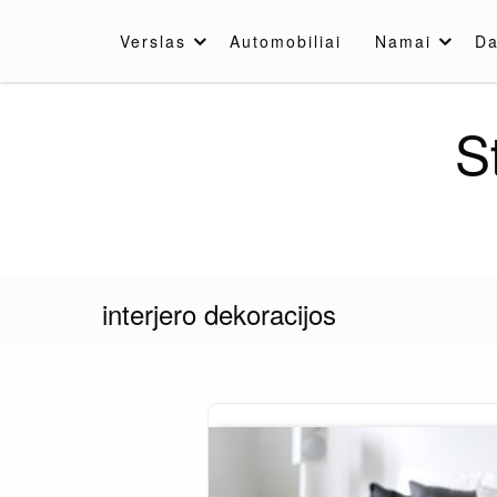
Skip
to
Verslas
Automobiliai
Namai
Da
content
S
interjero dekoracijos