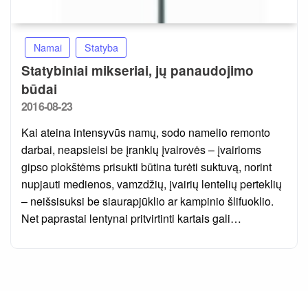
Namai
Statyba
Statybiniai mikseriai, jų panaudojimo
būdai
Posted
2016-08-23
on
Kai ateina intensyvūs namų, sodo namelio remonto
darbai, neapsieisi be įrankių įvairovės – įvairioms
gipso plokštėms prisukti būtina turėti suktuvą, norint
nupjauti medienos, vamzdžių, įvairių lentelių perteklių
– neišsisuksi be siaurapjūklio ar kampinio šlifuoklio.
Net paprastai lentynai pritvirtinti kartais gali…