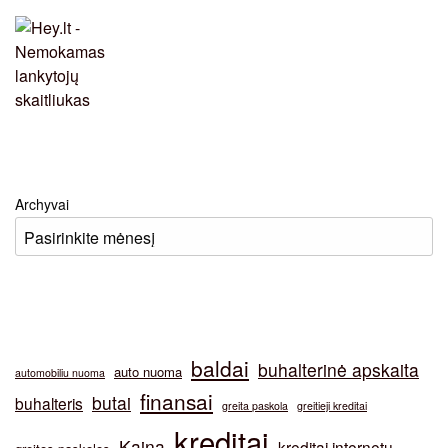
Archyvai
baldai
buhalterinė apskaita
auto nuoma
automobiliu nuoma
finansai
butai
buhalteris
greita paskola
greitieji kreditai
kreditai
Kaina
kreditai internetu