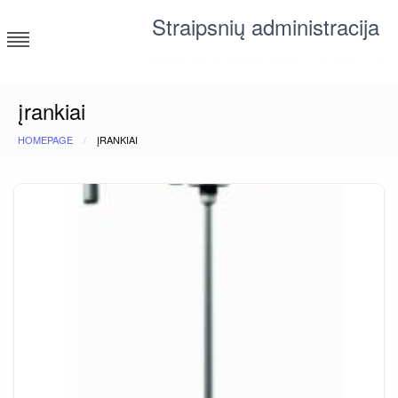
Skip
Straipsnių administracija
to
content
straipsniai ir tekstai įvairiomis temomis
įrankiai
HOMEPAGE
ĮRANKIAI