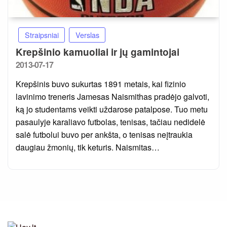
Straipsniai
Verslas
Krepšinio kamuoliai ir jų gamintojai
Posted
2013-07-17
on
Krepšinis buvo sukurtas 1891 metais, kai fizinio
lavinimo treneris Jamesas Naismithas pradėjo galvoti,
ką jo studentams veikti uždarose patalpose. Tuo metu
pasaulyje karaliavo futbolas, tenisas, tačiau nedidelė
salė futbolui buvo per ankšta, o tenisas neįtraukia
daugiau žmonių, tik keturis. Naismitas…