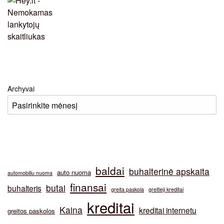
Archyvai
baldai
buhalterinė apskaita
auto nuoma
automobiliu nuoma
finansai
butai
buhalteris
greita paskola
greitieji kreditai
kreditai
Kaina
kreditai internetu
greitos paskolos