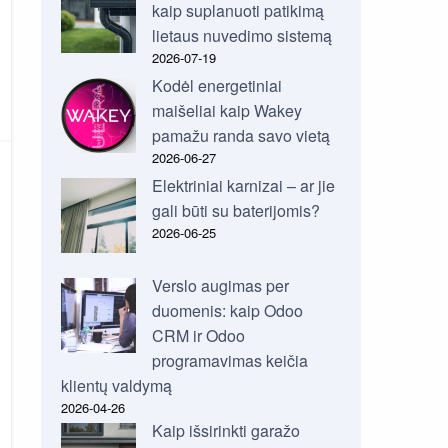
kaip suplanuoti patikimą
lietaus nuvedimo sistemą
2026-07-19
Kodėl energetiniai
maišeliai kaip Wakey
pamažu randa savo vietą
2026-06-27
Elektriniai karnizai – ar jie
gali būti su baterijomis?
2026-06-25
Verslo augimas per
duomenis: kaip Odoo
CRM ir Odoo
programavimas keičia
klientų valdymą
2026-04-26
Kaip išsirinkti garažo