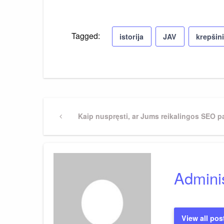
Tagged:
istorija
JAV
krepšin
Navigacija
Previous
Kaip nuspręsti, ar Jums reikalingos SEO 
Post
tarp
įrašų
Adminis
View all pos