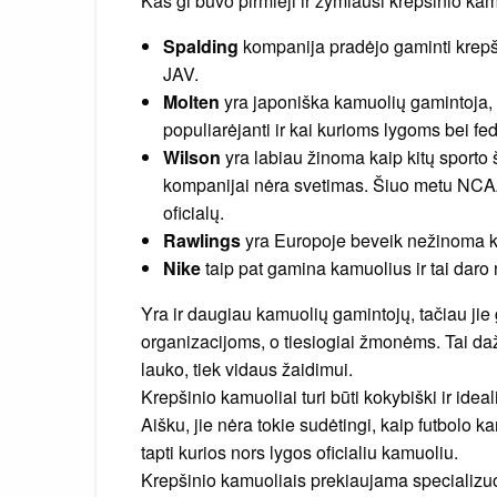
Kas gi buvo pirmieji ir žymiausi krepšinio ka
Spalding
kompanija pradėjo gaminti krepši
JAV.
Molten
yra japoniška kamuolių gamintoja, 
populiarėjanti ir kai kurioms lygoms bei fe
Wilson
yra labiau žinoma kaip kitų sporto
kompanijai nėra svetimas. Šiuo metu NCAA 
oficialų.
Rawlings
yra Europoje beveik nežinoma k
Nike
taip pat gamina kamuolius ir tai daro 
Yra ir daugiau kamuolių gamintojų, tačiau ji
organizacijoms, o tiesiogiai žmonėms. Tai dažni
lauko, tiek vidaus žaidimui.
Krepšinio kamuoliai turi būti kokybiški ir idea
Aišku, jie nėra tokie sudėtingi, kaip futbolo k
tapti kurios nors lygos oficialiu kamuoliu.
Krepšinio kamuoliais prekiaujama specializuot