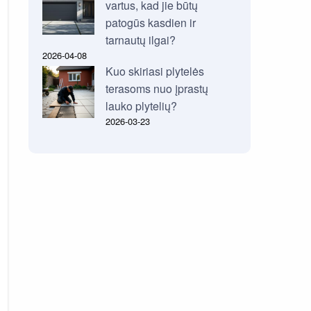
vartus, kad jie būtų
patogūs kasdien ir
tarnautų ilgai?
2026-04-08
Kuo skiriasi plytelės
terasoms nuo įprastų
lauko plytelių?
2026-03-23