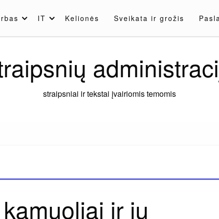
rbas
IT
Kelionės
Sveikata ir grožis
Pasl
traipsnių administraci
straipsniai ir tekstai įvairiomis temomis
kamuoliai ir jų