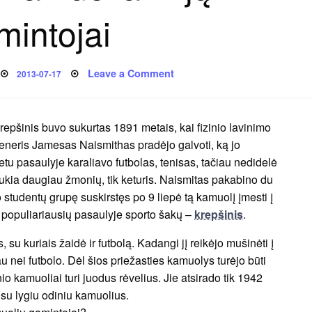
mintojai
Posted
on
Leave a Comment
2013-07-17
on
Krepšinio
kamuoliai
ir
jų
gamintojai
repšinis buvo sukurtas 1891 metais, kai fizinio lavinimo
reneris Jamesas Naismithas pradėjo galvoti, ką jo
u pasaulyje karaliavo futbolas, tenisas, tačiau nedidelė
raukia daugiau žmonių, tik keturis. Naismitas pakabino du
 studentų grupę suskirstęs po 9 liepė tą kamuolį įmesti į
 populiariausių pasaulyje sporto šakų –
krepšinis
.
, su kuriais žaidė ir futbolą. Kadangi jį reikėjo mušinėti į
au nei futbolo. Dėl šios priežasties kamuolys turėjo būti
io kamuoliai turi juodus rėvelius. Jie atsirado tik 1942
ė su lygiu odiniu kamuolius.