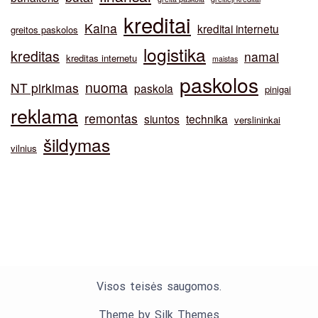
kreditai
Kaina
kreditai internetu
greitos paskolos
logistika
kreditas
namai
kreditas internetu
maistas
paskolos
nuoma
NT pirkimas
paskola
pinigai
reklama
remontas
siuntos
technika
verslininkai
šildymas
vilnius
Visos teisės saugomos.
Theme by Silk Themes