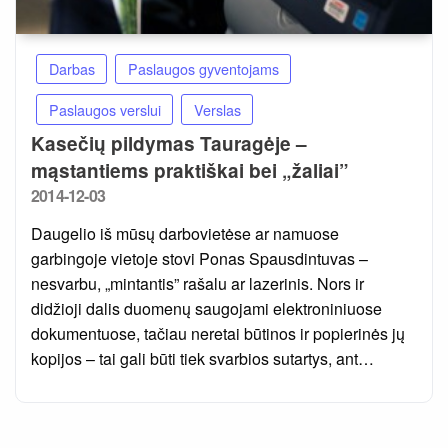
Darbas
Paslaugos gyventojams
Paslaugos verslui
Verslas
Kasečių pildymas Tauragėje –
mąstantiems praktiškai bei „žaliai”
Posted
2014-12-03
on
Daugelio iš mūsų darbovietėse ar namuose
garbingoje vietoje stovi Ponas Spausdintuvas –
nesvarbu, „mintantis” rašalu ar lazerinis. Nors ir
didžioji dalis duomenų saugojami elektroniniuose
dokumentuose, tačiau neretai būtinos ir popierinės jų
kopijos – tai gali būti tiek svarbios sutartys, ant…