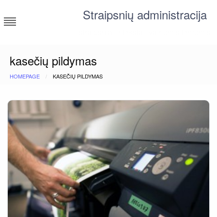
Skip
Straipsnių administracija
to
content
straipsniai ir tekstai įvairiomis temomis
kasečių pildymas
HOMEPAGE
KASEČIŲ PILDYMAS