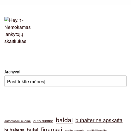
Archyvai
baldai
buhalterinė apskaita
auto nuoma
automobiliu nuoma
finansai
butai
buhalteris
greita paskola
greitieji kreditai