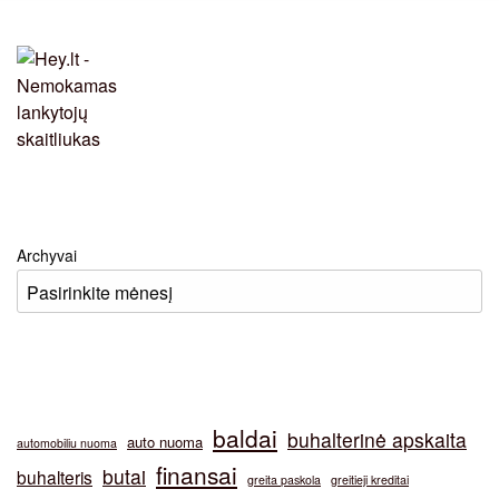
Archyvai
baldai
buhalterinė apskaita
auto nuoma
automobiliu nuoma
finansai
butai
buhalteris
greita paskola
greitieji kreditai