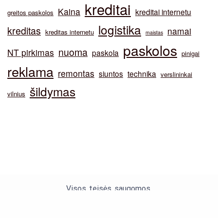
kreditai
Kaina
kreditai internetu
greitos paskolos
logistika
kreditas
namai
kreditas internetu
maistas
paskolos
nuoma
NT pirkimas
paskola
pinigai
reklama
remontas
siuntos
technika
verslininkai
šildymas
vilnius
Visos teisės saugomos.
Theme by Silk Themes