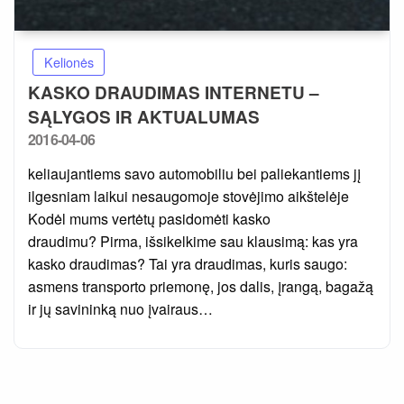
Kelionės
KASKO DRAUDIMAS INTERNETU –
SĄLYGOS IR AKTUALUMAS
Posted
2016-04-06
on
keliaujantiems savo automobiliu bei paliekantiems jį
ilgesniam laikui nesaugomoje stovėjimo aikštelėje
Kodėl mums vertėtų pasidomėti kasko
draudimu? Pirma, išsikelkime sau klausimą: kas yra
kasko draudimas? Tai yra draudimas, kuris saugo:
asmens transporto priemonę, jos dalis, įrangą, bagažą
ir jų savininką nuo įvairaus…