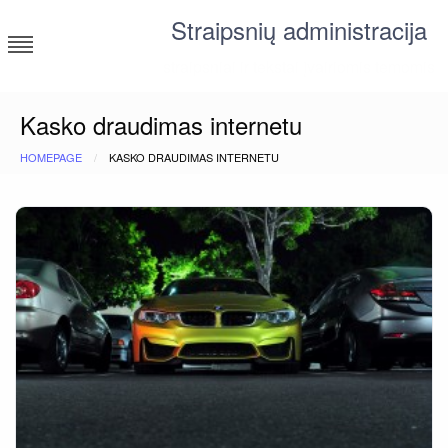
Skip
Straipsnių administracija
to
content
straipsniai ir tekstai įvairiomis temomis
Kasko draudimas internetu
HOMEPAGE
KASKO DRAUDIMAS INTERNETU