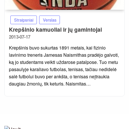
Straipsniai
Verslas
Krepšinio kamuoliai ir jų gamintojai
Posted
2013-07-17
on
Krepšinis buvo sukurtas 1891 metais, kai fizinio
lavinimo treneris Jamesas Naismithas pradėjo galvoti,
ką jo studentams veikti uždarose patalpose. Tuo metu
pasaulyje karaliavo futbolas, tenisas, tačiau nedidelė
salė futbolui buvo per ankšta, o tenisas neįtraukia
daugiau žmonių, tik keturis. Naismitas…