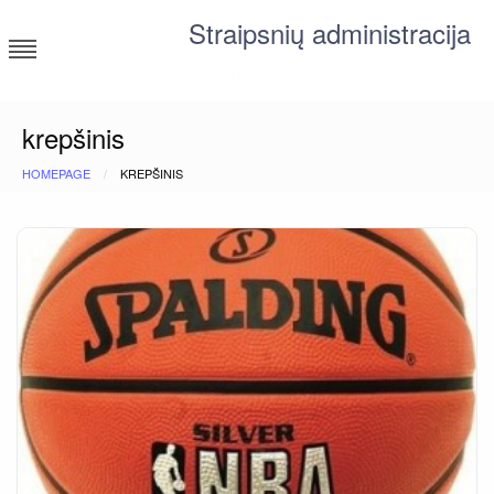
Skip
Straipsnių administracija
to
content
straipsniai ir tekstai įvairiomis temomis
krepšinis
HOMEPAGE
KREPŠINIS