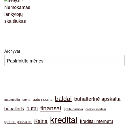
Archyvai
baldai
buhalterinė apskaita
auto nuoma
automobiliu nuoma
finansai
butai
buhalteris
greita paskola
greitieji kreditai
kreditai
Kaina
kreditai internetu
greitos paskolos