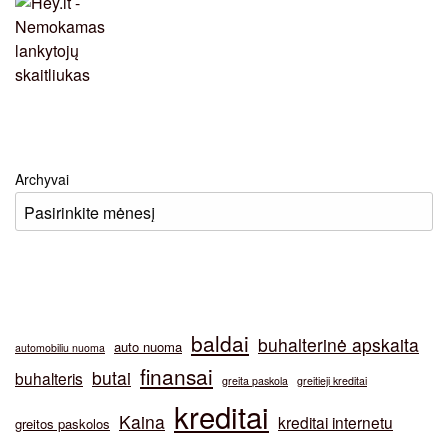
Archyvai
baldai
buhalterinė apskaita
auto nuoma
automobiliu nuoma
finansai
butai
buhalteris
greita paskola
greitieji kreditai
kreditai
Kaina
kreditai internetu
greitos paskolos