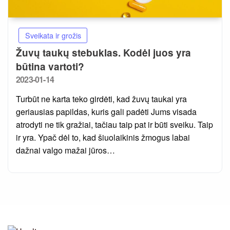
Sveikata ir grožis
Žuvų taukų stebuklas. Kodėl juos yra
būtina vartoti?
Posted
2023-01-14
on
Turbūt ne karta teko girdėti, kad žuvų taukai yra
geriausias papildas, kuris gali padėti Jums visada
atrodyti ne tik gražiai, tačiau taip pat ir būti sveiku. Taip
ir yra. Ypač dėl to, kad šiuolaikinis žmogus labai
dažnai valgo mažai jūros…