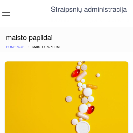
Skip
Straipsnių administracija
to
content
straipsniai ir tekstai įvairiomis temomis
maisto papildai
HOMEPAGE
MAISTO PAPILDAI