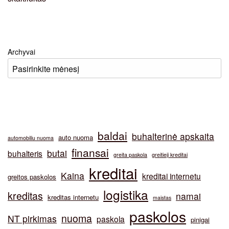
Archyvai
baldai
buhalterinė apskaita
auto nuoma
automobiliu nuoma
finansai
butai
buhalteris
greita paskola
greitieji kreditai
kreditai
Kaina
kreditai internetu
greitos paskolos
logistika
kreditas
namai
kreditas internetu
maistas
paskolos
nuoma
NT pirkimas
paskola
pinigai