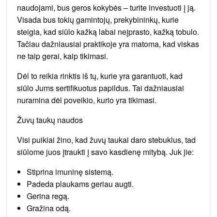
naudojami, bus geros kokybės – turite investuoti į ją.
Visada bus tokių gamintojų, prekybininkų, kurie
steigia, kad siūlo kažką labai neįprasto, kažką tobulo.
Tačiau dažniausiai praktikoje yra matoma, kad viskas
ne taip gerai, kaip tikimasi.
Dėl to reikia rinktis iš tų, kurie yra garantuoti, kad
siūlo Jums sertifikuotus papildus. Tai dažniausiai
nuramina dėl poveikio, kurio yra tikimasi.
Žuvų taukų naudos
Visi puikiai žino, kad žuvų taukai daro stebuklus, tad
siūlome juos įtraukti į savo kasdienę mitybą. Juk jie:
Stiprina imuninę sistemą.
Padeda plaukams geriau augti.
Gerina regą.
Gražina odą.