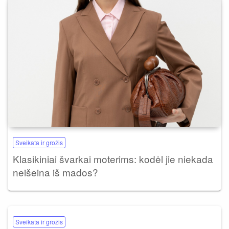
Sveikata ir grožis
Klasikiniai švarkai moterims: kodėl jie niekada
neišeina iš mados?
Sveikata ir grožis