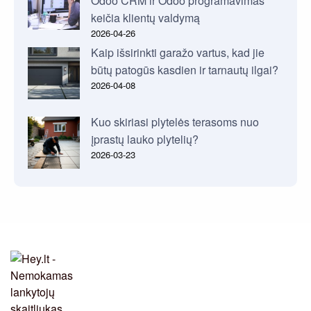
Odoo CRM ir Odoo programavimas
keičia klientų valdymą
2026-04-26
Kaip išsirinkti garažo vartus, kad jie
būtų patogūs kasdien ir tarnautų ilgai?
2026-04-08
Kuo skiriasi plytelės terasoms nuo
įprastų lauko plytelių?
2026-03-23