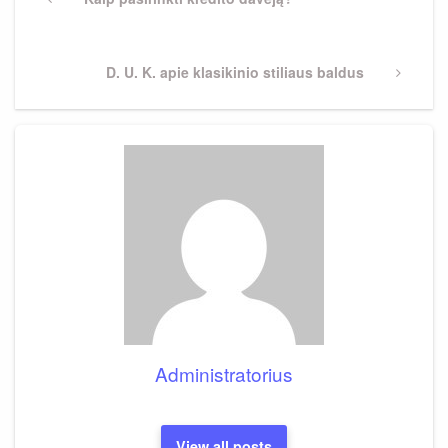
tarp
Post
įrašų
Next
D. U. K. apie klasikinio stiliaus baldus
Post
Administratorius
View all posts