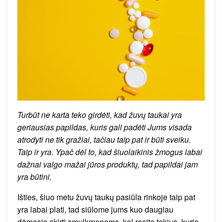
Turbūt ne karta teko girdėti, kad žuvų taukai yra
geriausias papildas, kuris gali padėti Jums visada
atrodyti ne tik gražiai, tačiau taip pat ir būti sveiku.
Taip ir yra. Ypač dėl to, kad šiuolaikinis žmogus labai
dažnai valgo mažai jūros produktų, tad papildai jam
yra būtini.
Išties, šiuo metu žuvų taukų pasiūla rinkoje taip pat
yra labai plati, tad siūlome jums kuo daugiau
dėmesio skirti smulkmenoms, kol rasite tokius, kurie