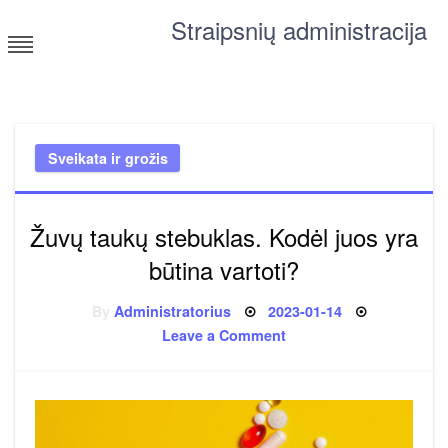
Skip
Straipsnių administracija
to
content
straipsniai ir tekstai įvairiomis temomis
Sveikata ir grožis
Žuvų taukų stebuklas. Kodėl juos yra
būtina vartoti?
Posted
By
Administratorius
2023-01-14
on
on
Leave a Comment
Žuvų
taukų
stebuklas.
Kodėl
juos
yra
būtina
vartoti?