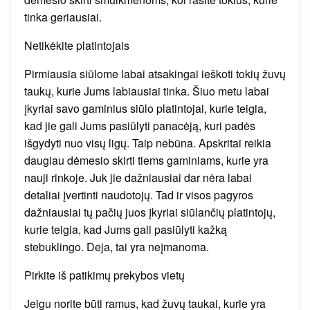
tinka geriausiai.
Netikėkite platintojais
Pirmiausia siūlome labai atsakingai ieškoti tokių žuvų
taukų, kurie Jums labiausiai tinka. Šiuo metu labai
įkyriai savo gaminius siūlo platintojai, kurie teigia,
kad jie gali Jums pasiūlyti panacėją, kuri padės
išgydyti nuo visų ligų. Taip nebūna. Apskritai reikia
daugiau dėmesio skirti tiems gaminiams, kurie yra
nauji rinkoje. Juk jie dažniausiai dar nėra labai
detaliai įvertinti naudotojų. Tad ir visos pagyros
dažniausiai tų pačių juos įkyriai siūlančių platintojų,
kurie teigia, kad Jums gali pasiūlyti kažką
stebuklingo. Deja, tai yra neįmanoma.
Pirkite iš patikimų prekybos vietų
Jeigu norite būti ramus, kad žuvų taukai, kurie yra