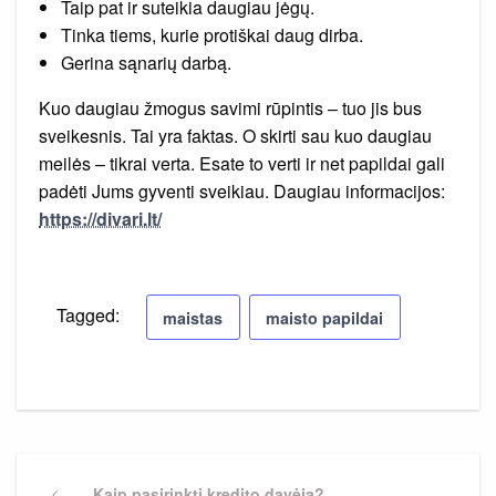
Taip pat ir suteikia daugiau jėgų.
Tinka tiems, kurie protiškai daug dirba.
Gerina sąnarių darbą.
Kuo daugiau žmogus savimi rūpintis – tuo jis bus
sveikesnis. Tai yra faktas. O skirti sau kuo daugiau
meilės – tikrai verta. Esate to verti ir net papildai gali
padėti Jums gyventi sveikiau. Daugiau informacijos:
https://divari.lt/
Tagged:
maistas
maisto papildai
Navigacija
Previous
Kaip pasirinkti kredito davėją?