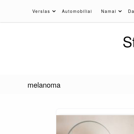
Skip
to
Verslas
Automobiliai
Namai
Da
content
S
melanoma