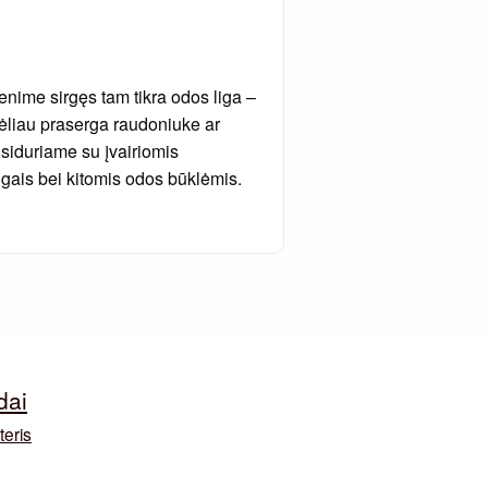
nime sirgęs tam tikra odos liga –
 vėliau praserga raudoniuke ar
siduriame su įvairiomis
gais bei kitomis odos būklėmis.
dai
teris