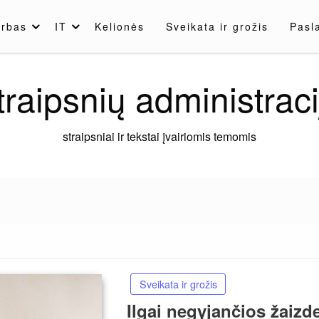
rbas
IT
Kelionės
Sveikata ir grožis
Pasl
traipsnių administraci
straipsniai ir tekstai įvairiomis temomis
Sveikata ir grožis
Ilgai negyjančios žaizd