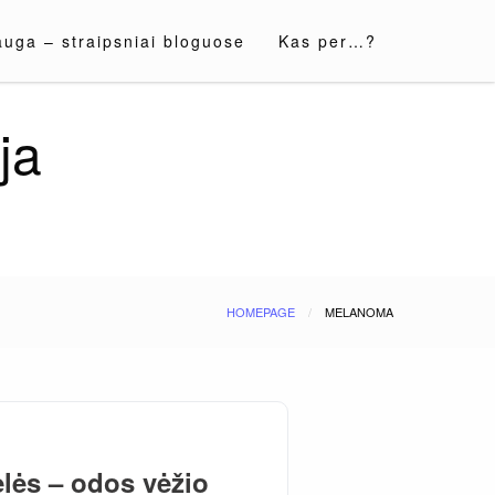
auga – straipsniai bloguose
Kas per…?
ja
HOMEPAGE
MELANOMA
elės – odos vėžio