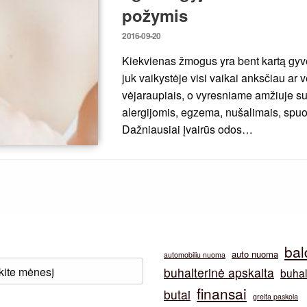
požymis
Posted
2016-09-20
on
Kiekvienas žmogus yra bent kartą gyve
juk vaikystėje visi vaikai anksčiau ar
vėjaraupiais, o vyresniame amžiuje su
alergijomis, egzema, nušalimais, spuo
Dažniausiai įvairūs odos…
bal
auto nuoma
automobiliu nuoma
buhalterinė apskaita
buhal
finansai
butai
greita paskola