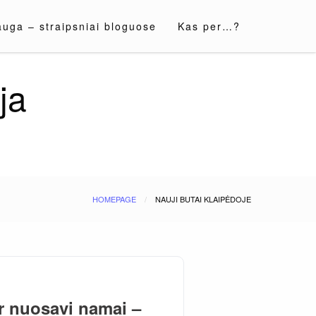
auga – straipsniai bloguose
Kas per…?
ja
HOMEPAGE
NAUJI BUTAI KLAIPĖDOJE
ir nuosavi namai –