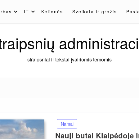
rbas
IT
Kelionės
Sveikata ir grožis
Pasl
traipsnių administraci
straipsniai ir tekstai įvairiomis temomis
Namai
Nauji butai Klaipėdoje 