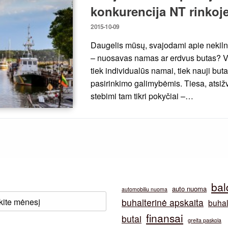
konkurencija NT rinkoj
Posted
2015-10-09
on
Daugelis mūsų, svajodami apie nekiln
– nuosavas namas ar erdvus butas? Vert
tiek individualūs namai, tiek nauji bu
pasirinkimo galimybėmis. Tiesa, atsižv
stebimi tam tikri pokyčiai –…
bal
auto nuoma
automobiliu nuoma
buhalterinė apskaita
buhal
finansai
butai
greita paskola