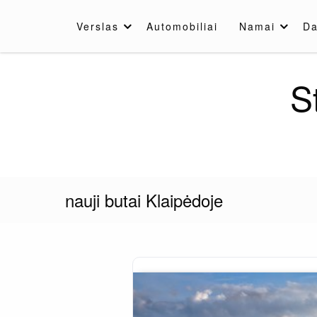
Skip
to
Verslas
Automobiliai
Namai
Da
content
S
nauji butai Klaipėdoje