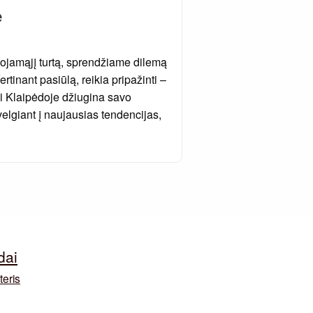
e
ojamąjį turtą, sprendžiame dilemą
inant pasiūlą, reikia pripažinti –
tai Klaipėdoje džiugina savo
elgiant į naujausias tendencijas,
dai
teris