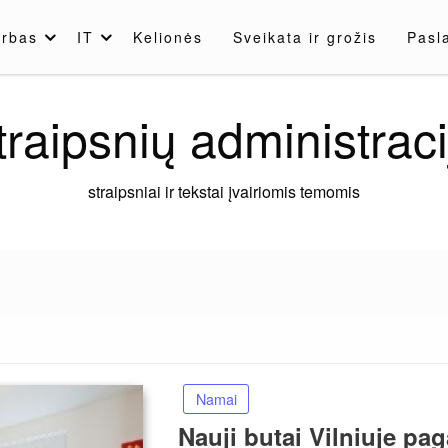
rbas
IT
Kelionės
Sveikata ir grožis
Pasl
traipsnių administraci
straipsniai ir tekstai įvairiomis temomis
Namai
Nauji butai Vilniuje pa