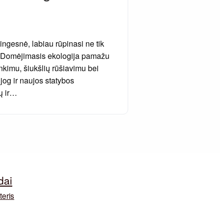
gesnė, labiau rūpinasi ne tik
mi. Domėjimasis ekologija pamažu
kimu, šiukšlių rūšiavimu bei
jog ir naujos statybos
jų ir…
dai
teris