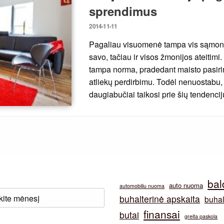
sprendimus
Posted
2014-11-11
on
Pagaliau visuomenė tampa vis sąmonin
savo, tačiau ir visos žmonijos ateiti
tampa norma, pradedant maisto pasirin
atliekų perdirbimu. Todėl nenuostabu, 
daugiabučiai taikosi prie šių tendenci
bal
auto nuoma
automobiliu nuoma
buhalterinė apskaita
buhal
finansai
butai
greita paskola