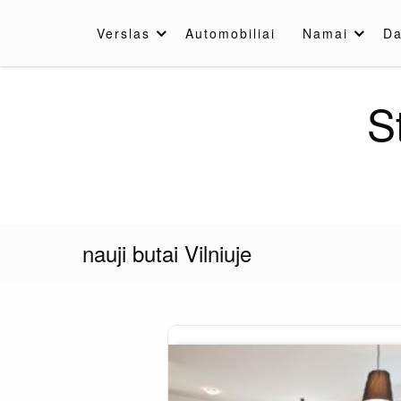
Skip
to
Verslas
Automobiliai
Namai
Da
content
S
nauji butai Vilniuje