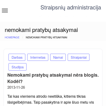
Skip
Straipsnių administracija
to
content
straipsniai ir tekstai įvairiomis temomis
nemokami pratybų atsakymai
HOMEPAGE
NEMOKAMI PRATYBŲ ATSAKYMAI
Darbas
Internetas
Namai
Straipsniai
Studijos
Nemokami pratybų atsakymai nėra blogis.
Kodėl?
Posted
2013-11-26
on
Tai kas vieniems atrodo neetiška, kitiems tikras
išsigelbėjimas. Taip pasakytina ir apie šiuo metu vis