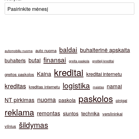
baldai
buhalterinė apskaita
auto nuoma
automobiliu nuoma
finansai
butai
buhalteris
greita paskola
greitieji kreditai
kreditai
Kaina
kreditai internetu
greitos paskolos
logistika
kreditas
namai
kreditas internetu
maistas
paskolos
nuoma
NT pirkimas
paskola
pinigai
reklama
remontas
siuntos
technika
verslininkai
šildymas
vilnius