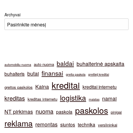
Archyvai
baldai
buhalterinė apskaita
auto nuoma
automobiliu nuoma
finansai
butai
buhalteris
greita paskola
greitieji kreditai
kreditai
Kaina
kreditai internetu
greitos paskolos
logistika
kreditas
namai
kreditas internetu
maistas
paskolos
nuoma
NT pirkimas
paskola
pinigai
reklama
remontas
siuntos
technika
verslininkai