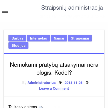
Skip
Straipsnių administracija
to
content
straipsniai ir tekstai įvairiomis temomis
Darbas
Internetas
Namai
Straipsniai
Studijos
Nemokami pratybų atsakymai nėra
blogis. Kodėl?
Posted
By
Administratorius
2013-11-26
on
on
Leave a Comment
Nemokami
pratybų
atsakymai
nėra
blogis.
Tai kas vieniems