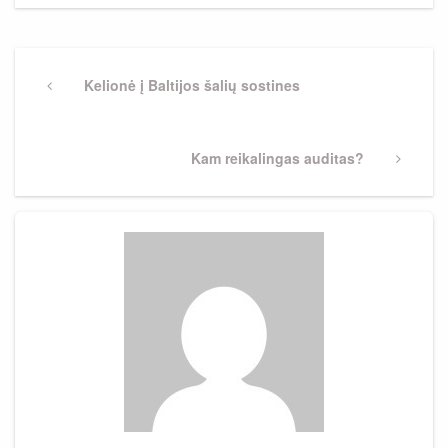
Navigacija
tarp
Previous
Kelionė į Baltijos šalių sostines
Post
įrašų
Next
Kam reikalingas auditas?
Post