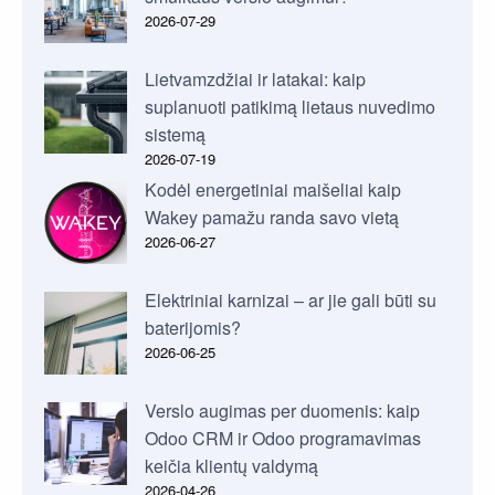
2026-07-29
Lietvamzdžiai ir latakai: kaip
suplanuoti patikimą lietaus nuvedimo
sistemą
2026-07-19
Kodėl energetiniai maišeliai kaip
Wakey pamažu randa savo vietą
2026-06-27
Elektriniai karnizai – ar jie gali būti su
baterijomis?
2026-06-25
Verslo augimas per duomenis: kaip
Odoo CRM ir Odoo programavimas
keičia klientų valdymą
2026-04-26