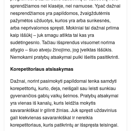
sprendžiamos nei klasėje, nei namuose. Ypač dažnai
nesprendžiamos yra papildomos, žvaigždutėmis
pažymėtos užduotys, kurios yra arba sunkesnės,
arba neprivalomos spręsti. Mokiniai tai dažnai priima
kaip iššūkį – juk smagu atlikta tai kas yra
sudėtingesnio. Tačiau išsprendus visuomet norima
atlygio – šiuo atveju žinojimo, jog įveiktas iššūkis.
Nemokami pratybų atsakymai puiki išeitis pasitikrinti.
Korepetitoriaus atsisakymas
Dažnai, norint pasimokyti papildomai tenka samdyti
korepetitorių, kurio, deja, neišgali sau leisti sunkiau
gyvenančios gabių vaikų šeimos. Pratybų atsakymai
yra vienas iš kanalų, kuris leidžia mokytis
savarankiškai ir gilinti žinias. Juk spręsti uždavinius
gali kiekvienas savarankiškai ir nereikia
korepetitoriaus, kuris patikrintų ar išspręsta teisingai.