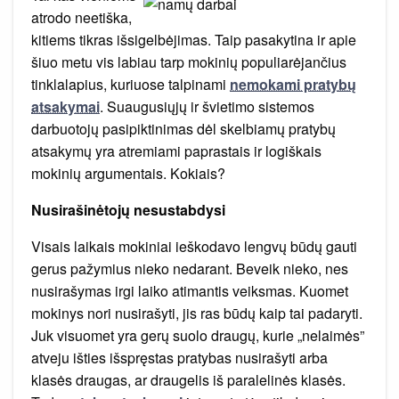
Kodėl?
atrodo neetiška,
kitiems tikras išsigelbėjimas. Taip pasakytina ir apie
šiuo metu vis labiau tarp mokinių populiarėjančius
tinklalapius, kuriuose talpinami
nemokami pratybų
atsakymai
. Suaugusiųjų ir švietimo sistemos
darbuotojų pasipiktinimas dėl skelbiamų pratybų
atsakymų yra atremiami paprastais ir logiškais
mokinių argumentais. Kokiais?
Nusirašinėtojų nesustabdysi
Visais laikais mokiniai ieškodavo lengvų būdų gauti
gerus pažymius nieko nedarant. Beveik nieko, nes
nusirašymas irgi laiko atimantis veiksmas. Kuomet
mokinys nori nusirašyti, jis ras būdų kaip tai padaryti.
Juk visuomet yra gerų suolo draugų, kurie „nelaimės”
atveju išties išspręstas pratybas nusirašyti arba
klasės draugas, ar draugelis iš paralelinės klasės.