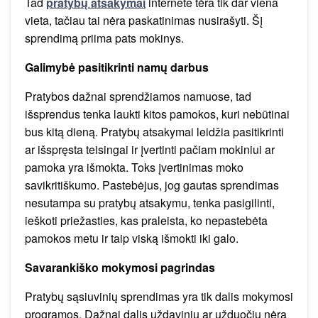
Tad
pratybų atsakymai
internete tėra tik dar viena
vieta, tačiau tai nėra paskatinimas nusirašyti. Šį
sprendimą priima pats mokinys.
Galimybė pasitikrinti namų darbus
Pratybos dažnai sprendžiamos namuose, tad
išsprendus tenka laukti kitos pamokos, kuri nebūtinai
bus kitą dieną. Pratybų atsakymai leidžia pasitikrinti
ar išspręsta teisingai ir įvertinti pačiam mokiniui ar
pamoka yra išmokta. Toks įvertinimas moko
savikritiškumo. Pastebėjus, jog gautas sprendimas
nesutampa su pratybų atsakymu, tenka pasigilinti,
ieškoti priežasties, kas praleista, ko nepastebėta
pamokos metu ir taip viską išmokti iki galo.
Savarankiško mokymosi pagrindas
Pratybų sąsiuvinių sprendimas yra tik dalis mokymosi
programos. Dažnai dalis uždavinių ar užduočių nėra