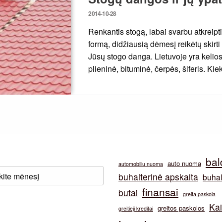
Posted
2014-10-28
on
Renkantis stogą, labai svarbu atkreipti 
formą, didžiausią dėmesį reikėtų skirt
Jūsų stogo danga. Lietuvoje yra kelio
plieninė, bituminė, čerpės, šiferis. Ki
bal
auto nuoma
automobiliu nuoma
buhalterinė apskaita
buhal
finansai
butai
greita paskola
Ka
greitos paskolos
greitieji kreditai