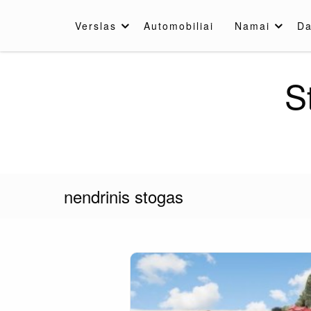
Skip
to
Verslas
Automobiliai
Namai
Da
content
S
nendrinis stogas