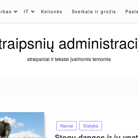
rbas
IT
Kelionės
Sveikata ir grožis
Pasl
traipsnių administraci
straipsniai ir tekstai įvairiomis temomis
Namai
Statyba
Stogų dangos ir jų ypa