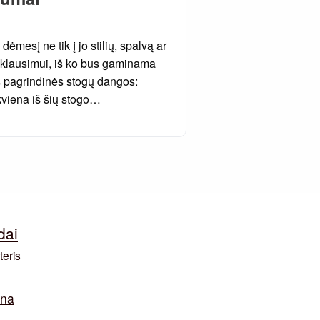
dėmesį ne tik į jo stilių, spalvą ar
i klausimui, iš ko bus gaminama
s pagrindinės stogų dangos:
ekviena iš šių stogo…
dai
teris
ina