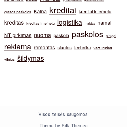
kreditai
Kaina
kreditai internetu
greitos paskolos
logistika
kreditas
namai
kreditas internetu
maistas
paskolos
nuoma
NT pirkimas
paskola
pinigai
reklama
remontas
siuntos
technika
verslininkai
šildymas
vilnius
Visos teisės saugomos.
Theme by Silk Themes