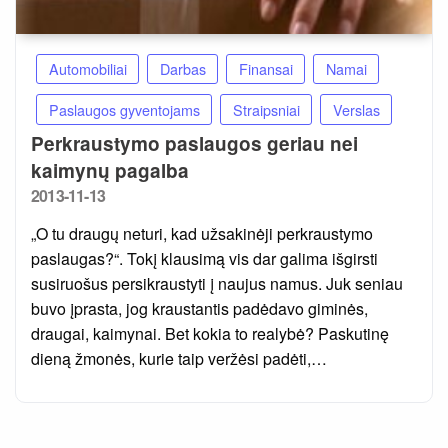
Automobiliai
Darbas
Finansai
Namai
Paslaugos gyventojams
Straipsniai
Verslas
Perkraustymo paslaugos geriau nei
kaimynų pagalba
Posted
2013-11-13
on
„O tu draugų neturi, kad užsakinėji perkraustymo
paslaugas?“. Tokį klausimą vis dar galima išgirsti
susiruošus persikraustyti į naujus namus. Juk seniau
buvo įprasta, jog kraustantis padėdavo giminės,
draugai, kaimynai. Bet kokia to realybė? Paskutinę
dieną žmonės, kurie taip veržėsi padėti,…