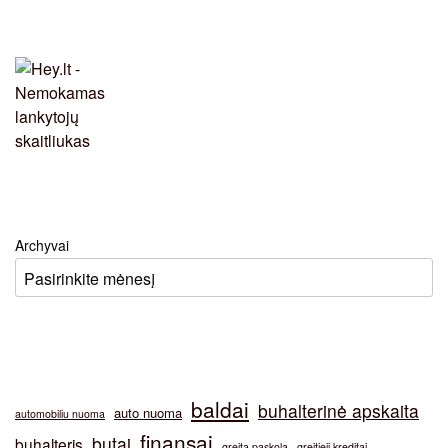
Archyvai
baldai
buhalterinė apskaita
auto nuoma
automobiliu nuoma
finansai
butai
buhalteris
greita paskola
greitieji kreditai