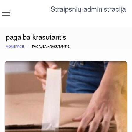
Skip
Straipsnių administracija
to
content
straipsniai ir tekstai įvairiomis temomis
pagalba krasutantis
HOMEPAGE
PAGALBA KRASUTANTIS