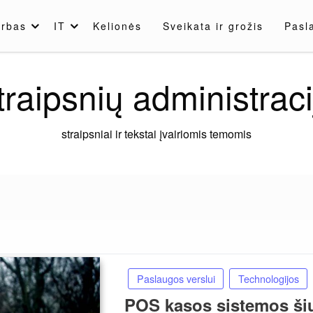
rbas
IT
Kelionės
Sveikata ir grožis
Pasl
traipsnių administraci
straipsniai ir tekstai įvairiomis temomis
Paslaugos verslui
Technologijos
POS kasos sistemos šiu