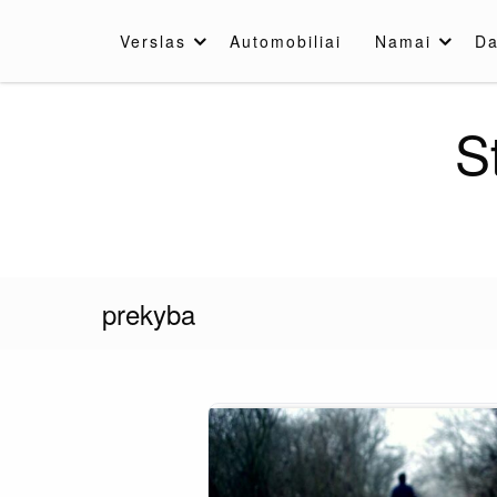
Skip
to
Verslas
Automobiliai
Namai
Da
content
S
prekyba