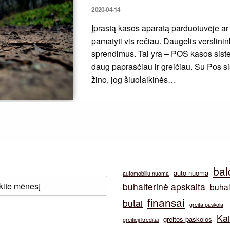
Posted
2020-04-14
on
Įprastą kasos aparatą parduotuvėje ar
pamatyti vis rečiau. Daugelis verslinin
sprendimus. Tai yra – POS kasos siste
daug paprasčiau ir greičiau. Su Pos si
žino, jog šiuolaikinės…
bal
auto nuoma
automobiliu nuoma
buhalterinė apskaita
buhal
finansai
butai
greita paskola
Ka
greitos paskolos
greitieji kreditai