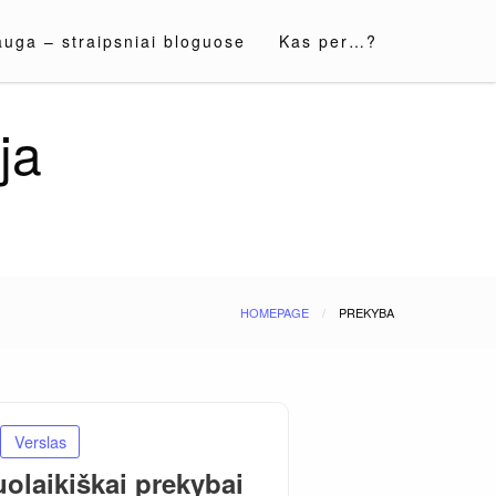
auga – straipsniai bloguose
Kas per…?
ja
HOMEPAGE
PREKYBA
Verslas
olaikiškai prekybai