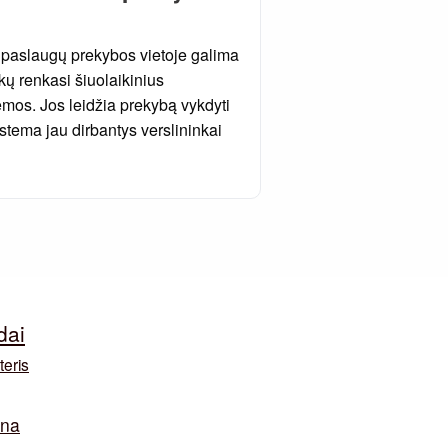
 paslaugų prekybos vietoje galima
kų renkasi šiuolaikinius
mos. Jos leidžia prekybą vykdyti
stema jau dirbantys verslininkai
dai
teris
ina