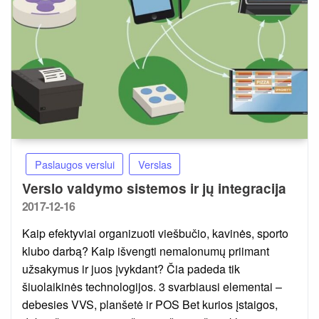
Paslaugos verslui
Verslas
Verslo valdymo sistemos ir jų integracija
Posted
2017-12-16
on
Kaip efektyviai organizuoti viešbučio, kavinės, sporto
klubo darbą? Kaip išvengti nemalonumų priimant
užsakymus ir juos įvykdant? Čia padeda tik
šiuolaikinės technologijos. 3 svarbiausi elementai –
debesies VVS, planšetė ir POS Bet kurios įstaigos,