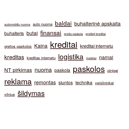
baldai
buhalterinė apskaita
auto nuoma
automobiliu nuoma
finansai
butai
buhalteris
greita paskola
greitieji kreditai
kreditai
Kaina
kreditai internetu
greitos paskolos
logistika
kreditas
namai
kreditas internetu
maistas
paskolos
nuoma
NT pirkimas
paskola
pinigai
reklama
remontas
siuntos
technika
verslininkai
šildymas
vilnius