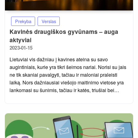
Prekyba
Verslas
Kavinės draugiškos gyvūnams – auga
aktyviai
Posted
2023-01-15
on
Lietuviai vis dažniau į kavines ateina su savo
augintiniais, kurie yra tikri šeimos nariai. Norisi su jais
ne tik skaniai pavalgyti, tačiau ir maloniai praleisti
laiką. Nors dažniausiai viešojo maitinimo vietose yra
lankomasi su šunimis, tačiau ir katės, triušiai bei…