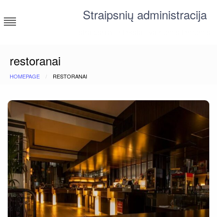
Skip
Straipsnių administracija
to
content
straipsniai ir tekstai įvairiomis temomis
restoranai
HOMEPAGE
RESTORANAI