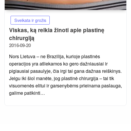
Sveikata ir grožis
Viskas, ką reikia žinoti apie plastinę
chirurgiją
Posted
2016-09-20
on
Nors Lietuva – ne Brazilija, kurioje plastinės
operacijos yra atliekamos ko gero dažniausiai ir
pigiausiai pasaulyje, čia irgi tai gana dažnas reiškinys.
Jeigu iki šiol manėte, jog plastinė chirurgija – tai tik
visuomenės elitui ir garsenybėms prieinama paslauga,
galime patikinti…