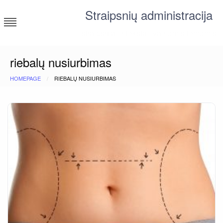
Skip
Straipsnių administracija
to
content
straipsniai ir tekstai įvairiomis temomis
riebalų nusiurbimas
HOMEPAGE
RIEBALŲ NUSIURBIMAS