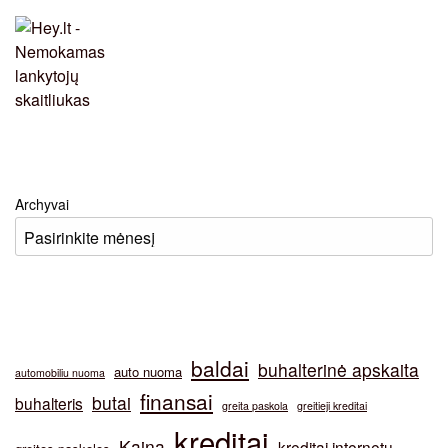
Archyvai
baldai
buhalterinė apskaita
auto nuoma
automobiliu nuoma
finansai
butai
buhalteris
greita paskola
greitieji kreditai
kreditai
Kaina
kreditai internetu