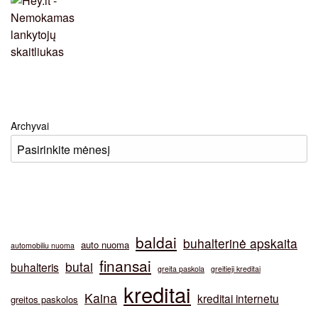
Archyvai
baldai
buhalterinė apskaita
auto nuoma
automobiliu nuoma
finansai
butai
buhalteris
greita paskola
greitieji kreditai
kreditai
Kaina
kreditai internetu
greitos paskolos