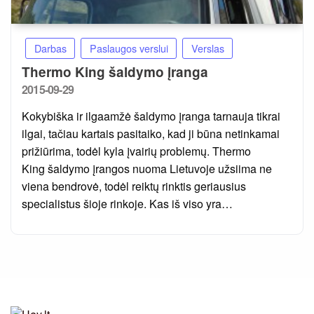
Darbas
Paslaugos verslui
Verslas
Thermo King šaldymo įranga
Posted
2015-09-29
on
Kokybiška ir ilgaamžė šaldymo įranga tarnauja tikrai
ilgai, tačiau kartais pasitaiko, kad ji būna netinkamai
prižiūrima, todėl kyla įvairių problemų. Thermo
King šaldymo įrangos nuoma Lietuvoje užsiima ne
viena bendrovė, todėl reiktų rinktis geriausius
specialistus šioje rinkoje. Kas iš viso yra…