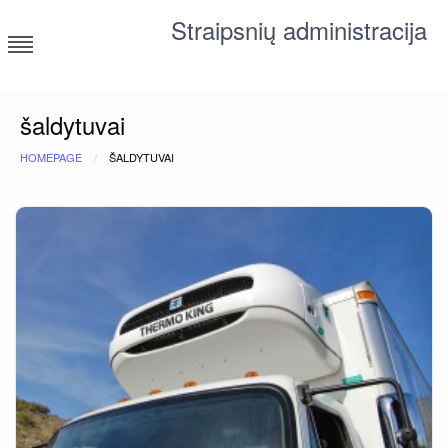
Skip
Straipsnių administracija
to
content
straipsniai ir tekstai įvairiomis temomis
šaldytuvai
HOMEPAGE
ŠALDYTUVAI