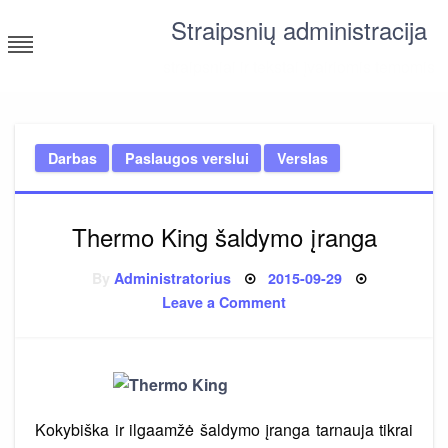
Skip
Straipsnių administracija
to
content
straipsniai ir tekstai įvairiomis temomis
Darbas
Paslaugos verslui
Verslas
Thermo King šaldymo įranga
Posted
By
Administratorius
2015-09-29
on
on
Leave a Comment
Thermo
King
šaldymo
įranga
Kokybiška ir ilgaamžė šaldymo įranga tarnauja tikrai