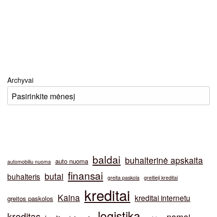
Archyvai
baldai
buhalterinė apskaita
auto nuoma
automobiliu nuoma
finansai
butai
buhalteris
greita paskola
greitieji kreditai
kreditai
Kaina
kreditai internetu
greitos paskolos
logistika
kreditas
namai