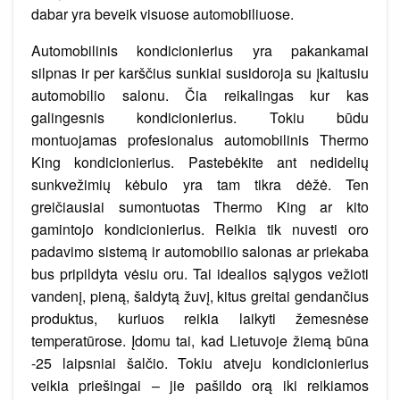
dabar yra beveik visuose automobiliuose.
Automobilinis kondicionierius yra pakankamai
silpnas ir per karščius sunkiai susidoroja su įkaitusiu
automobilio salonu. Čia reikalingas kur kas
galingesnis kondicionierius. Tokiu būdu
montuojamas profesionalus automobilinis Thermo
King kondicionierius. Pastebėkite ant nedidelių
sunkvežimių kėbulo yra tam tikra dėžė. Ten
greičiausiai sumontuotas Thermo King ar kito
gamintojo kondicionierius. Reikia tik nuvesti oro
padavimo sistemą ir automobilio salonas ar priekaba
bus pripildyta vėsiu oru. Tai idealios sąlygos vežioti
vandenį, pieną, šaldytą žuvį, kitus greitai gendančius
produktus, kuriuos reikia laikyti žemesnėse
temperatūrose. Įdomu tai, kad Lietuvoje žiemą būna
-25 laipsniai šalčio. Tokiu atveju kondicionierius
veikia priešingai – jie pašildo orą iki reikiamos