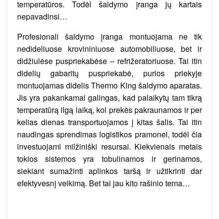
temperatūros. Todėl šaldymo įranga jų kartais
nepavadinsi…
Profesionali šaldymo įranga montuojama ne tik
nedideliuose krovininiuose automobiliuose, bet ir
didžiulėse puspriekabėse – refrižeratoriuose. Tai itin
didelių gabaritų puspriekabė, purios priekyje
montuojamas didelis Thermo King šaldymo aparatas.
Jis yra pakankamai galingas, kad palaikytų tam tikrą
temperatūrą ilgą laiką, kol prekės pakraunamos ir per
kelias dienas transportuojamos į kitas šalis. Tai itin
naudingas sprendimas logistikos pramonei, todėl čia
investuojami milžiniški resursai. Kiekvienais metais
tokios sistemos yra tobulinamos ir gerinamos,
siekiant sumažinti aplinkos taršą ir užtikrinti dar
efektyvesnį veikimą. Bet tai jau kito rašinio tema…