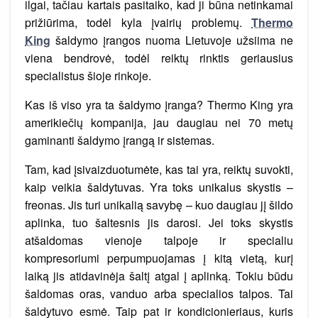
ilgai, tačiau kartais pasitaiko, kad ji būna netinkamai
prižiūrima, todėl kyla įvairių problemų.
Thermo
King
šaldymo įrangos nuoma Lietuvoje užsiima ne
viena bendrovė, todėl reiktų rinktis geriausius
specialistus šioje rinkoje.
Kas iš viso yra ta šaldymo įranga? Thermo King yra
amerikiečių kompanija, jau daugiau nei 70 metų
gaminanti šaldymo įrangą ir sistemas.
Tam, kad įsivaizduotumėte, kas tai yra, reiktų suvokti,
kaip veikia šaldytuvas. Yra toks unikalus skystis –
freonas. Jis turi unikalią savybę – kuo daugiau jį šildo
aplinka, tuo šaltesnis jis darosi. Jei toks skystis
atšaldomas vienoje talpoje ir specialiu
kompresoriumi perpumpuojamas į kitą vietą, kurį
laiką jis atidavinėja šaltį atgal į aplinką. Tokiu būdu
šaldomas oras, vanduo arba specialios talpos. Tai
šaldytuvo esmė. Taip pat ir kondicionieriaus, kuris