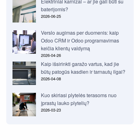
Elektriniai karnizai – ar jie gali būti su
baterijomis?
2026-06-25
Verslo augimas per duomenis: kaip
Odoo CRM ir Odoo programavimas
keičia klientų valdymą
2026-04-26
Kaip išsirinkti garažo vartus, kad jie
būtų patogūs kasdien ir tarnautų ilgai?
2026-04-08
Kuo skiriasi plytelės terasoms nuo
įprastų lauko plytelių?
2026-03-23