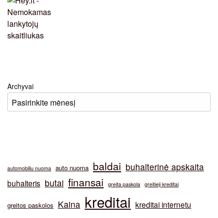
Archyvai
baldai
buhalterinė apskaita
auto nuoma
automobiliu nuoma
finansai
butai
buhalteris
greita paskola
greitieji kreditai
kreditai
Kaina
kreditai internetu
greitos paskolos