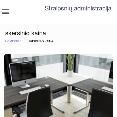
Skip
Straipsnių administracija
to
content
straipsniai ir tekstai įvairiomis temomis
skersinio kaina
HOMEPAGE
SKERSINIO KAINA