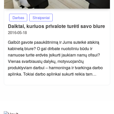
Darbas
Straipsniai
Daiktai, kuriuos privalote turėti savo biure
Posted
2016-05-18
on
Galbūt gavote paaukštinimą ir Jums suteikė atskirą
kabinetą biure? O gal dirbate nuotoliniu būdu ir
namuose turite erdvės įsikurti jaukiam namų ofisui?
Vienas svarbiausių dalykų, motyvuojančių
produktyviam darbui – harmoninga ir tvarkinga darbo
aplinka. Tokiai darbo aplinkai sukurti reikia tam…