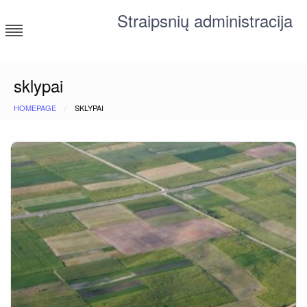
Skip
Straipsnių administracija
to
content
straipsniai ir tekstai įvairiomis temomis
sklypai
HOMEPAGE
SKLYPAI