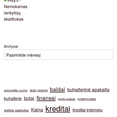
Archyvai
baldai
buhalterinė apskaita
auto nuoma
automobiliu nuoma
finansai
butai
buhalteris
greita paskola
greitieji kreditai
kreditai
Kaina
kreditai internetu
greitos paskolos