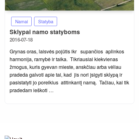
Namai
Statyba
Sklypai namo statyboms
Posted
2016-07-18
on
Grynas oras, laisvės pojūtis ikr supančios aplinkos
harmonija, ramybė ir taika. Tikriausiai kiekvienas
žmogus, kuris gyevan mieste, anskčiau arba vėliau
pradeda galvoti apie tai, kad jis nori įsigyti sklypą ir
pasistatyti jo poreikius atitinkantį namą. Tačiau, kai tik
pradedam ieškoti …