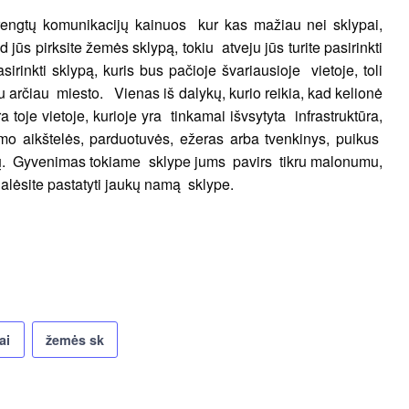
i įrengtų komunikacijų kainuos kur kas mažiau nei sklypai,
d jūs pirksite žemės sklypą, tokiu atveju jūs turite pasirinkti
rinkti sklypą, kuris bus pačioje švariausioje vietoje, toli
iu arčiau miesto. Vienas iš dalykų, kurio reikia, kad kelionė
a toje vietoje, kurioje yra tinkamai išvsytyta infrastruktūra,
o aikštelės, parduotuvės, ežeras arba tvenkinys, puikus
umų. Gyvenimas tokiame sklype jums pavirs tikru malonumu,
alėsite pastatyti jaukų namą sklype.
ai
žemės sk