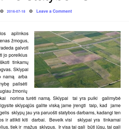
Posted
on
Leave a Comment
2016-07-18
on
Sklypai
namo
statyboms
čios aplinkos
vienas žmogus,
radeda galvoti
yti jo poreikius
eškoti tinkamų
ngvas. Sklypai
savo namą arba
imybę pailsėti
augiau žmonių
 kai norima turėti namą. Sklypai tai yra puiki galimybė
igysite sklypąjūs galite viską jame įrengti taip, kad jame
gelis sklypų jau yra paruošti statybos darbams, kadangi ten
s ir atlikti kiti darbai. Beveik visi sklypai yra tinkamai
us, tiek ir mažus sklypus. Ir visa tai gali būti jūsų, tai gali