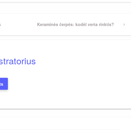
s
Next
Keraminės čerpės: kodėl verta rinktis?
Post
tratorius
ts