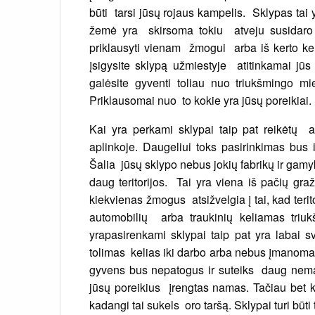
būti tarsi jūsų rojaus kampelis. Sklypas tai 
žemė yra skirsoma tokiu atveju susidaro 
priklausyti vienam žmogui arba iš kerto k
įsigysite sklypą užmiestyje atitinkamai jū
galėsite gyventi toliau nuo triukšmingo mi
Priklausomai nuo to kokie yra jūsų poreikiai.
Kai yra perkami sklypai taip pat reikėtų a
aplinkoje. Daugeliui toks pasirinkimas bus 
Šalia jūsų sklypo nebus jokių fabrikų ir gamy
daug teritorijos. Tai yra viena iš pačių gr
kiekvienas žmogus atsižvelgia į tai, kad teri
automobilių arba traukinių keliamas triu
yrapasirenkami sklypai taip pat yra labai 
tolimas kelias iki darbo arba nebus įmanoma 
gyvens bus nepatogus ir suteiks daug nemal
jūsų poreikius įrengtas namas. Tačiau bet ko
kadangi tai sukels oro taršą. Sklypai turi būti 