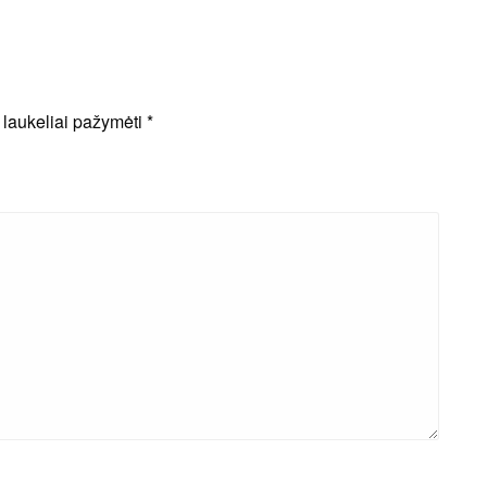
i laukeliai pažymėti
*