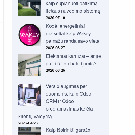
kaip suplanuoti patikimą
lietaus nuvedimo sistemą
2026-07-19
Kodėl energetiniai
maišeliai kaip Wakey
pamažu randa savo vietą
2026-06-27
Elektriniai karnizai – ar jie
gali būti su baterijomis?
2026-06-25
Verslo augimas per
duomenis: kaip Odoo
CRM ir Odoo
programavimas keičia
klientų valdymą
2026-04-26
Kaip išsirinkti garažo