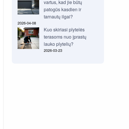
vartus, kad jie būtų
patogūs kasdien ir
tarnautų ilgai?
2026-04-08
Kuo skiriasi plytelės
terasoms nuo įprastų
lauko plytelių?
2026-03-23