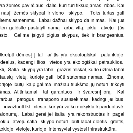
yra žemės paviršiaus dalis, kuri turi fiksuojamas ribas. Kai
nauji žemės sklypai ir vieno sklypo. Toks turtas gali
eliems asmenims. Labai dažnai sklypo dalinimas. Kai jūs
s ten galėsite pastatyti namą arba vilą, tokiu atveju jūs
esto. Galima įsigyti pigius sklypus, tiek ir brangesnius.
tkreipti dėmesį į tai ar jis yra ekoologiškai palankioje
idealus, kadangi šios vietos yra ekologiškai patrauklios.
klų. Šalia sklypų yra labai gražūs miškai, kurie užima labai
ažiausių vietų, kurioje gali būti statomas namas. Žinoma,
torijoje būtų kaip galima mažiau triukšmo, jų neturi trikdyti
kšmas. Atitinkamai tai garantuos ir švaresnį orą. Kai
svarbus patogus transporto susisiekimas, kadngi jei bus
nuvažiuoti iki miesto, kur yra vaiko mokykla ir parduotuvė
onumų. Labai gerai jei šalia yra rekonstruotas ir pagal
kiu atveju šalia sklypo neturi būti labai didelis greitis,
tokioje vietoje, kurioje intensyviai vystosi infrastruktūra.