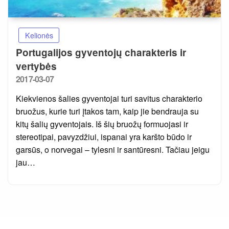
Kelionės
Portugalijos gyventojų charakteris ir
vertybės
Posted
2017-03-07
on
Kiekvienos šalies gyventojai turi savitus charakterio
bruožus, kurie turi įtakos tam, kaip jie bendrauja su
kitų šalių gyventojais. Iš šių bruožų formuojasi ir
stereotipai, pavyzdžiui, ispanai yra karšto būdo ir
garsūs, o norvegai – tylesni ir santūresni. Tačiau jeigu
jau…