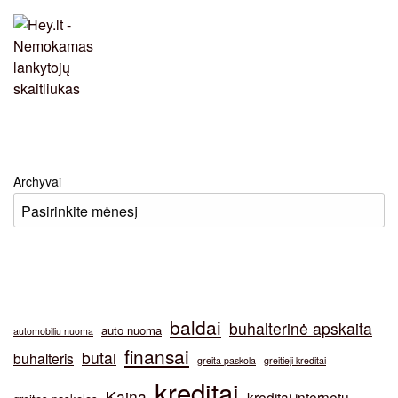
Archyvai
baldai
buhalterinė apskaita
auto nuoma
automobiliu nuoma
finansai
butai
buhalteris
greita paskola
greitieji kreditai
kreditai
Kaina
kreditai internetu