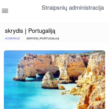
Skip
Straipsnių administracija
to
content
straipsniai ir tekstai įvairiomis temomis
skrydis į Portugaliją
HOMEPAGE
SKRYDIS Į PORTUGALIJĄ