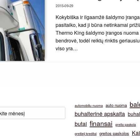
Posted
2015-09-29
on
Kokybiška ir ilgaamžė šaldymo įranga ta
pasitaiko, kad ji būna netinkamai priži
Thermo King šaldymo įrangos nuoma L
bendrovė, todėl reiktų rinktis geriausiu
viso yra…
bal
auto nuoma
automobiliu nuoma
buhalterinė apskaita
buhal
finansai
butai
greita paskola
Ka
greitos paskolos
greitieji kreditai