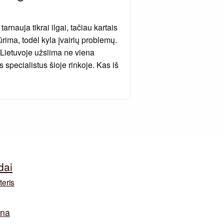
rnauja tikrai ilgai, tačiau kartais
ūrima, todėl kyla įvairių problemų.
ietuvoje užsiima ne viena
s specialistus šioje rinkoje. Kas iš
dai
teris
ina