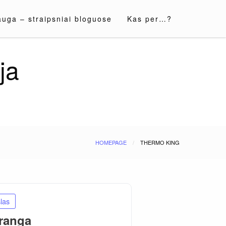
auga – straipsniai bloguose
Kas per…?
ja
HOMEPAGE
THERMO KING
las
ranga