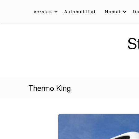
Skip
to
Verslas
Automobiliai
Namai
Da
content
S
Thermo King