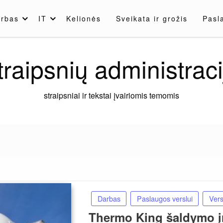
rbas
IT
Kelionės
Sveikata ir grožis
Pasl
traipsnių administraci
straipsniai ir tekstai įvairiomis temomis
Darbas
Paslaugos verslui
Vers
Thermo King šaldymo į