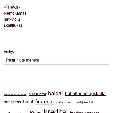
Archyvai
baldai
buhalterinė apskaita
auto nuoma
automobiliu nuoma
finansai
butai
buhalteris
greita paskola
greitieji kreditai
kreditai
Kaina
kreditai internetu