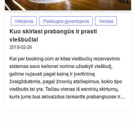
Interjeras
Paslaugos gyventojams
Verslas
Kuo skiriasi prabangūs ir prasti
viešbučiai
Posted
2018-02-26
on
Kai per booking.com ar kitas viešbučių rezervavimo
sistemas savo kelionei norime užsakyti viešbutį,
galime nujausti pagal kainą ir įvertinimą
žvaigždutėmis, pagal žmonių atsiliepimus, kokio tipo
viešbutis tai yra. Tačiau vienas iš esminių skirtumų,
kuris jums bus akivaizdus lankantis prabangiuose ir…