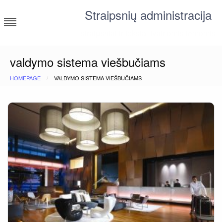
Skip
Straipsnių administracija
to
content
straipsniai ir tekstai įvairiomis temomis
valdymo sistema viešbučiams
HOMEPAGE
VALDYMO SISTEMA VIEŠBUČIAMS