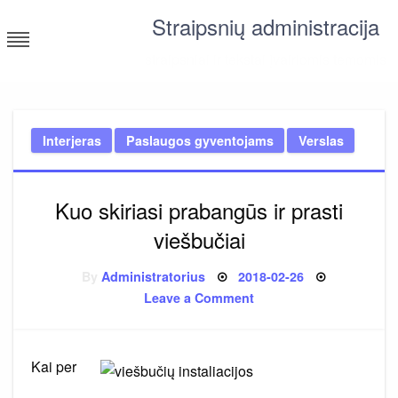
Skip
Straipsnių administracija
to
content
straipsniai ir tekstai įvairiomis temomis
Interjeras
Paslaugos gyventojams
Verslas
Kuo skiriasi prabangūs ir prasti
viešbučiai
Posted
By
Administratorius
2018-02-26
on
on
Leave a Comment
Kuo
skiriasi
prabangūs
ir
prasti
Kai per
viešbučiai