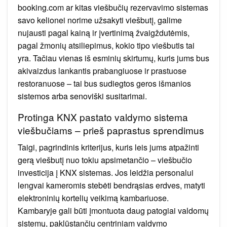
booking.com ar kitas viešbučių rezervavimo sistemas
savo kelionei norime užsakyti viešbutį, galime
nujausti pagal kainą ir įvertinimą žvaigždutėmis,
pagal žmonių atsiliepimus, kokio tipo viešbutis tai
yra. Tačiau vienas iš esminių skirtumų, kuris jums bus
akivaizdus lankantis prabangiuose ir prastuose
restoranuose – tai bus sudiegtos geros išmanios
sistemos arba senoviški susitarimai.
Protinga KNX pastato valdymo sistema
viešbučiams – prieš paprastus sprendimus
Taigi, pagrindinis kriterijus, kuris leis jums atpažinti
gerą viešbutį nuo tokiu apsimetančio – viešbučio
investicija į KNX sistemas. Jos leidžia personalui
lengvai kameromis stebėti bendrąsias erdves, matyti
elektroninių kortelių veikimą kambariuose.
Kambaryje gali būti įmontuota daug patogiai valdomų
sistemų, paklūstančių centriniam valdymo