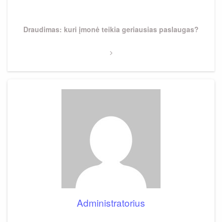
Next
Draudimas: kuri įmonė teikia geriausias paslaugas?
Post
Administratorius