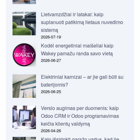
Lietvamzdžiai ir latakai: kaip
suplanuoti patikimą lietaus nuvedimo
sistemą
2026-07-19
Kodėl energetiniai maišeliai kaip
Wakey pamažu randa savo vietą
2026-06-27
Elektriniai karnizai – ar jie gali būti su
baterijomis?
2026-06-25
Verslo augimas per duomenis: kaip
Odoo CRM ir Odoo programavimas
keičia klientų valdymą
2026-04-26
Kaip išsirinkti garažo vartus, kad jie