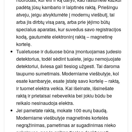
padėtą jūsų kambario ir laiptinės raktą. Priešingu
atveju, jeigu atvyktumėte į modernų viešbutį, tai
arba jis dirbtų visą parą, arba prie įėjimo būtų
specialus aparatas, kur suvedus savo registracijos
kodą, gautumėte elektroninį raktą – magnetinę
kortelę.
Tualetuose ir dušuose būna įmontuojamas judesio
detektorius, todėl sėdint tualete, jeigu nemojuojate
detektoriui, šviesa gali tiesiog užgesti. Tai daroma
taupumo sumetimais. Moderniame viešbutyje, kol
esate kambaryje, esate įstatę savo kortelę – raktą,
ir tuomet elektra veikia. Kai išeinate, išsinešate
raktą ir prietaisai nebeveikia bei jokiu būdu be
reikalo nesinaudoja elektra.
Jei pametate raktą, mokate 100 eurų baudą.
Moderniame viešbutyje magnetinės kortelės
negrąžinimas, pametimas ar sugadinimas nieko