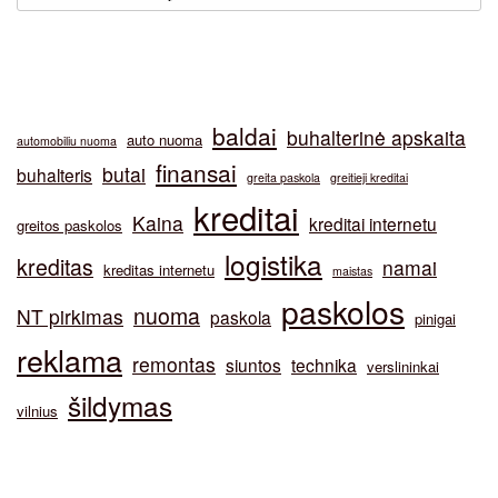
baldai
buhalterinė apskaita
auto nuoma
automobiliu nuoma
finansai
butai
buhalteris
greita paskola
greitieji kreditai
kreditai
Kaina
kreditai internetu
greitos paskolos
logistika
kreditas
namai
kreditas internetu
maistas
paskolos
nuoma
NT pirkimas
paskola
pinigai
reklama
remontas
siuntos
technika
verslininkai
šildymas
vilnius