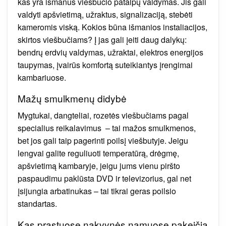
kas yra išmanus viešbučio patalpų valdymas. Jis gali
valdyti apšvietimą, užraktus, signalizaciją, stebėti
kameromis viską. Kokios būna išmanios instaliacijos,
skirtos viešbučiams? Į jas gali įeiti daug dalykų:
bendrų erdvių valdymas, užraktai, elektros energijos
taupymas, įvairūs komfortą suteikiantys įrengimai
kambariuose.
Mažų smulkmenų didybė
Mygtukai, dangteliai, rozetės viešbučiams pagal
specialius reikalavimus – tai mažos smulkmenos,
bet jos gali taip pagerinti poilsį viešbutyje. Jeigu
lengvai galite reguliuoti temperatūrą, drėgmę,
apšvietimą kambaryje, jeigu jums vienu piršto
paspaudimu paklūsta DVD ir televizorius, gal net
įsijungia arbatinukas – tai tikrai geras poilsio
standartas.
Kas prastuose nakvynės namuose pakeičia