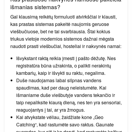
išmanias sistemas?
Gal klausimą reikėtų formuluoti atvirkščiai ir klausti,
kas prastas sistemas pakeitė naujomis geruose
viešbučiuose, bet ne tai svarbiausia. Štai kokius
triukus vietoje modernios sistemos dažnai mėgsta
naudoti prasti viešbučiai, hosteliai ir nakvynės namai:
Išvykstant raktą reikia įmesti į pašto dėžutę. Nes
registratūra būna užrakinta, o palikti nerakintų
kambarių, kaip ir išvykti su raktu, negalima.
Duše naudojamas labai silpnas vandens
spaudimas, kad per daug neleistumėte. Kai
išmaniame duše viešbutyje vandens tekančio ir
taip nepaliksite kiaurą dieną, nes ten yra sensoriai,
reaguojantys į tai, ar yra žmogus.
Kai atvykstate vėliau, žaidžiate kone „Geo
Catching“, kad rastumėte savo raktus. Gaunate
nuorodas, kur eiti ir ką daryti, kad rastumėte kažkur