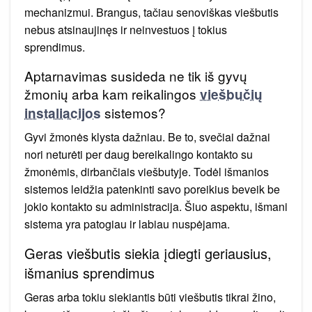
mechanizmui. Brangus, tačiau senoviškas viešbutis
nebus atsinaujinęs ir neinvestuos į tokius
sprendimus.
Aptarnavimas susideda ne tik iš gyvų
žmonių arba kam reikalingos
viešbučių
sistemos?
instaliacijos
Gyvi žmonės klysta dažniau. Be to, svečiai dažnai
nori neturėti per daug bereikalingo kontakto su
žmonėmis, dirbančiais viešbutyje. Todėl išmanios
sistemos leidžia patenkinti savo poreikius beveik be
jokio kontakto su administracija. Šiuo aspektu, išmani
sistema yra patogiau ir labiau nuspėjama.
Geras viešbutis siekia įdiegti geriausius,
išmanius sprendimus
Geras arba tokiu siekiantis būti viešbutis tikrai žino,