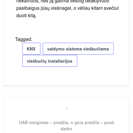
nekainuos, nes ją galima tiesiog deaktyvuoti
pasibaigus jūsų viešnagei, o vėliau kitam svečiui
duoti kitą.
Tagged:
KNX
valdymo sistema viešbučiams
viešbučių instaliacijos
Navigacija
tarp
Previous
Post
įrašų
UAB steigimas – pradžia, o gera pradžia – pusė
darbo