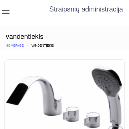
Skip
Straipsnių administracija
to
content
straipsniai ir tekstai įvairiomis temomis
vandentiekis
HOMEPAGE
VANDENTIEKIS