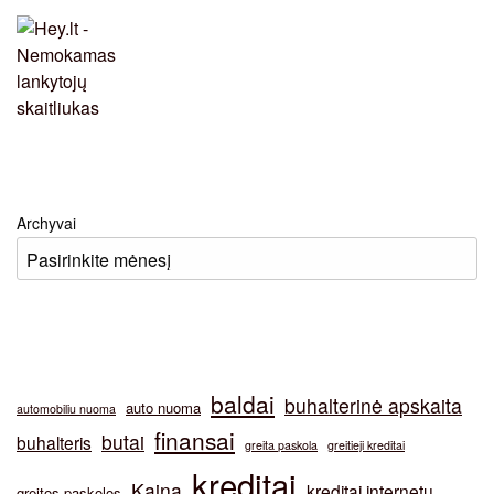
Archyvai
baldai
buhalterinė apskaita
auto nuoma
automobiliu nuoma
finansai
butai
buhalteris
greita paskola
greitieji kreditai
kreditai
Kaina
kreditai internetu
greitos paskolos