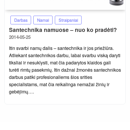
Darbas
Namai
Straipsniai
Santechnika namuose – nuo ko pradėti?
Posted
2014-05-25
on
Itin svarbi namų dalis – santechnika ir jos priežiūra.
Atliekant santechnikos darbu, labai svarbu viską daryti
tiksliai ir nesuklysti, mat čia padarytos klaidos gali
turėti rimtų pasekmių. Itin dažnai žmonės santechnikos
darbus patiki profesionaliems šios srities
specialistams, mat čia reikalinga nemažai žinių ir
gebėjimų….