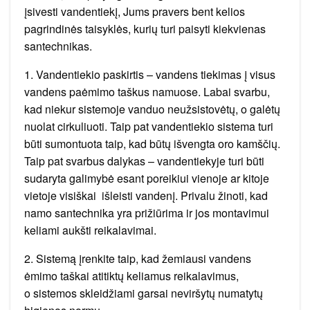
įsivesti vandentiekį, Jums pravers bent kelios
pagrindinės taisyklės, kurių turi paisyti kiekvienas
santechnikas.
1. Vandentiekio paskirtis – vandens tiekimas į visus
vandens paėmimo taškus namuose. Labai svarbu,
kad niekur sistemoje vanduo neužsistovėtų, o galėtų
nuolat cirkuliuoti. Taip pat vandentiekio sistema turi
būti sumontuota taip, kad būtų išvengta oro kamščių.
Taip pat svarbus dalykas – vandentiekyje turi būti
sudaryta galimybė esant poreikiui vienoje ar kitoje
vietoje visiškai išleisti vandenį. Privalu žinoti, kad
namo santechnika yra prižiūrima ir jos montavimui
keliami aukšti reikalavimai.
2. Sistemą įrenkite taip, kad žemiausi vandens
ėmimo taškai atitiktų keliamus reikalavimus,
o sistemos skleidžiami garsai neviršytų numatytų