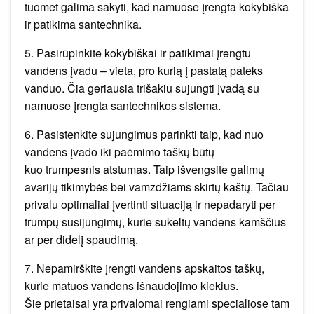
tuomet galima sakyti, kad namuose įrengta kokybiška
ir patikima santechnika.
5. Pasirūpinkite kokybiškai ir patikimai įrengtu
vandens įvadu – vieta, pro kurią į pastatą pateks
vanduo. Čia geriausia trišakiu sujungti įvadą su
namuose įrengta santechnikos sistema.
6. Pasistenkite sujungimus parinkti taip, kad nuo
vandens įvado iki paėmimo taškų būtų
kuo trumpesnis atstumas. Taip išvengsite galimų
avarijų tikimybės bei vamzdžiams skirtų kaštų. Tačiau
privalu optimaliai įvertinti situaciją ir nepadaryti per
trumpų susijungimų, kurie sukeltų vandens kamščius
ar per didelį spaudimą.
7. Nepamirškite įrengti vandens apskaitos taškų,
kurie matuos vandens išnaudojimo kiekius.
Šie prietaisai yra privalomai rengiami specialiose tam