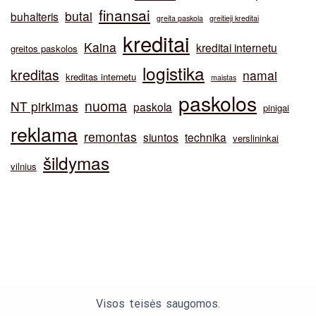
finansai
butai
buhalteris
greita paskola
greitieji kreditai
kreditai
Kaina
kreditai internetu
greitos paskolos
logistika
kreditas
namai
kreditas internetu
maistas
paskolos
nuoma
NT pirkimas
paskola
pinigai
reklama
remontas
siuntos
technika
verslininkai
šildymas
vilnius
Visos teisės saugomos.