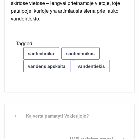
skirtose vietose – lengvai prieinamoje vietoje, toje
patalpoje, kurioje yra artimiausia siena prie lauko
vandentiekio.
Tagged:
santechnika
santechnikas
vandens apskaita
vandentiekis
Navigacija
tarp
Previous
Ką verta pamatyti Vokietijoje?
Post
įrašų
Next
UAB steigimo etapai