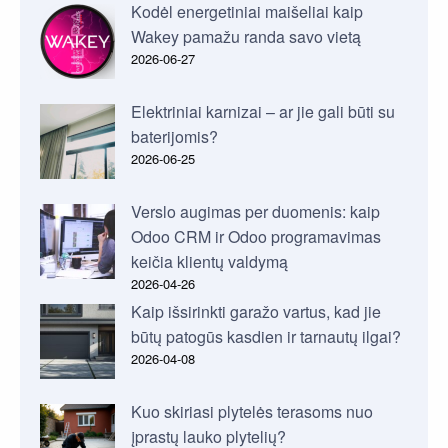
Kodėl energetiniai maišeliai kaip
Wakey pamažu randa savo vietą
2026-06-27
Elektriniai karnizai – ar jie gali būti su
baterijomis?
2026-06-25
Verslo augimas per duomenis: kaip
Odoo CRM ir Odoo programavimas
keičia klientų valdymą
2026-04-26
Kaip išsirinkti garažo vartus, kad jie
būtų patogūs kasdien ir tarnautų ilgai?
2026-04-08
Kuo skiriasi plytelės terasoms nuo
įprastų lauko plytelių?