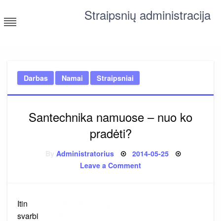
Skip
Straipsnių administracija
to
content
straipsniai ir tekstai įvairiomis temomis
Darbas
Namai
Straipsniai
Santechnika namuose – nuo ko
pradėti?
Posted
By
Administratorius
2014-05-25
on
on
Leave a Comment
Santechnika
namuose
–
nuo
ko
Itin
pradėti?
svarbi