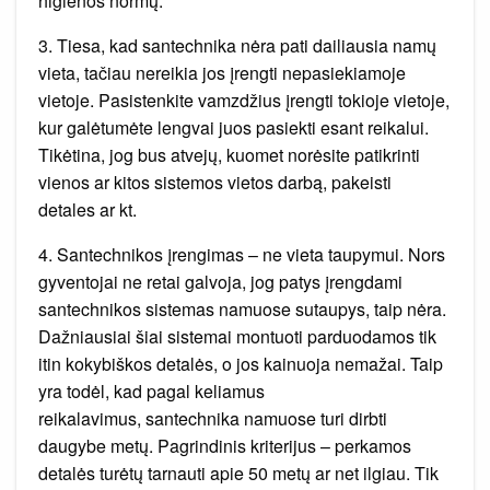
higienos normų.
3. Tiesa, kad santechnika nėra pati dailiausia namų
vieta, tačiau nereikia jos įrengti nepasiekiamoje
vietoje. Pasistenkite vamzdžius įrengti tokioje vietoje,
kur galėtumėte lengvai juos pasiekti esant reikalui.
Tikėtina, jog bus atvejų, kuomet norėsite patikrinti
vienos ar kitos sistemos vietos darbą, pakeisti
detales ar kt.
4. Santechnikos įrengimas – ne vieta taupymui. Nors
gyventojai ne retai galvoja, jog patys įrengdami
santechnikos sistemas namuose sutaupys, taip nėra.
Dažniausiai šiai sistemai montuoti parduodamos tik
itin kokybiškos detalės, o jos kainuoja nemažai. Taip
yra todėl, kad pagal keliamus
reikalavimus, santechnika namuose turi dirbti
daugybe metų. Pagrindinis kriterijus – perkamos
detalės turėtų tarnauti apie 50 metų ar net ilgiau. Tik