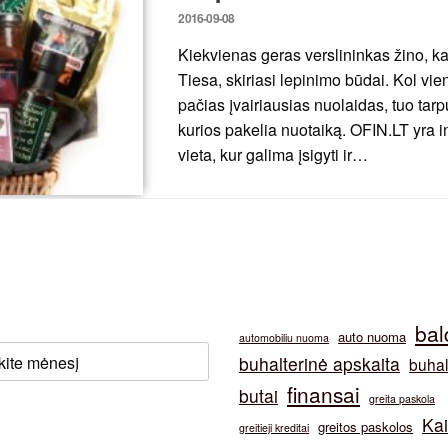
Posted
2016-09-08
on
Kiekvienas geras verslininkas žino, kad
Tiesa, skiriasi lepinimo būdai. Kol vi
pačias įvairiausias nuolaidas, tuo tar
kurios pakelia nuotaiką. OFIN.LT yra i
vieta, kur galima įsigyti ir…
bal
auto nuoma
automobiliu nuoma
buhalterinė apskaita
buhal
finansai
butai
greita paskola
Ka
greitos paskolos
greitieji kreditai