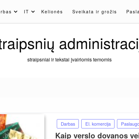
rbas
IT
Kelionės
Sveikata ir grožis
Pasl
traipsnių administraci
straipsniai ir tekstai įvairiomis temomis
Darbas
El. komercija
Paslaugo
Kaip verslo dovanos vei