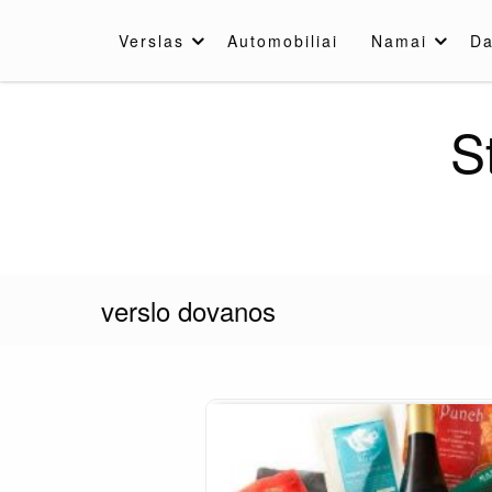
Skip
to
Verslas
Automobiliai
Namai
Da
content
S
verslo dovanos