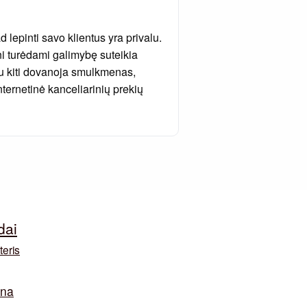
 lepinti savo klientus yra privalu.
eni turėdami galimybę suteikia
pu kiti dovanoja smulkmenas,
nternetinė kanceliarinių prekių
dai
teris
ina