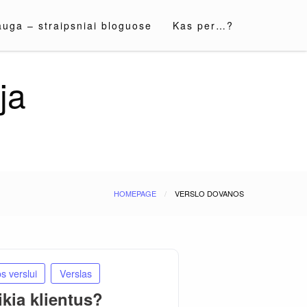
auga – straipsniai bloguose
Kas per…?
ja
HOMEPAGE
VERSLO DOVANOS
s verslui
Verslas
kia klientus?