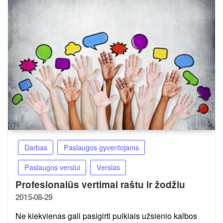
Darbas
Paslaugos gyventojams
Paslaugos verslui
Verslas
Profesionalūs vertimai raštu ir žodžiu
Posted
2015-08-29
on
Ne kiekvienas gali pasigirti puikiais užsienio kalbos