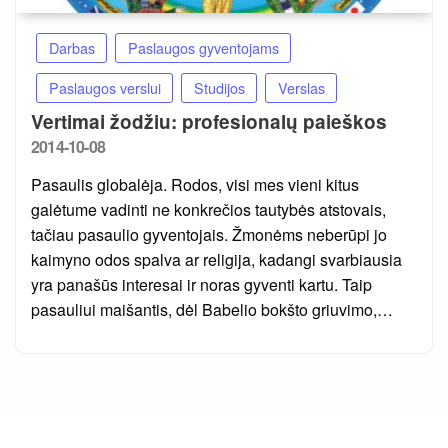
Darbas
Paslaugos gyventojams
Paslaugos verslui
Studijos
Verslas
Vertimai žodžiu: profesionalų paieškos
Posted
2014-10-08
on
Pasaulis globalėja. Rodos, visi mes vieni kitus
galėtume vadinti ne konkrečios tautybės atstovais,
tačiau pasaulio gyventojais. Žmonėms neberūpi jo
kaimyno odos spalva ar religija, kadangi svarbiausia
yra panašūs interesai ir noras gyventi kartu. Taip
pasauliui maišantis, dėl Babelio bokšto griuvimo,…