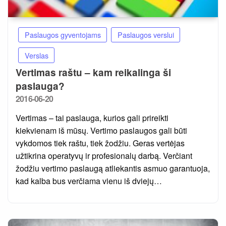
Paslaugos gyventojams
Paslaugos verslui
Verslas
Vertimas raštu – kam reikalinga ši
paslauga?
Posted
2016-06-20
on
Vertimas – tai paslauga, kurios gali prireikti
kiekvienam iš mūsų. Vertimo paslaugos gali būti
vykdomos tiek raštu, tiek žodžiu. Geras vertėjas
užtikrina operatyvų ir profesionalų darbą. Verčiant
žodžiu vertimo paslaugą atliekantis asmuo garantuoja,
kad kalba bus verčiama vienu iš dviejų…