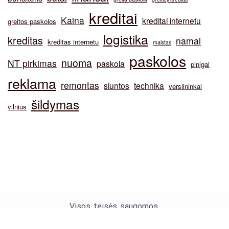
kreditai
Kaina
kreditai internetu
greitos paskolos
logistika
kreditas
namai
kreditas internetu
maistas
paskolos
nuoma
NT pirkimas
paskola
pinigai
reklama
remontas
siuntos
technika
verslininkai
šildymas
vilnius
Visos teisės saugomos.
Theme by Silk Themes