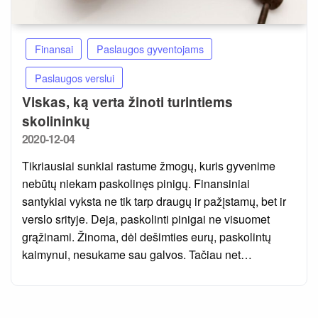
Finansai
Paslaugos gyventojams
Paslaugos verslui
Viskas, ką verta žinoti turintiems
skolininkų
Posted
2020-12-04
on
Tikriausiai sunkiai rastume žmogų, kuris gyvenime
nebūtų niekam paskolinęs pinigų. Finansiniai
santykiai vyksta ne tik tarp draugų ir pažįstamų, bet ir
verslo srityje. Deja, paskolinti pinigai ne visuomet
grąžinami. Žinoma, dėl dešimties eurų, paskolintų
kaimynui, nesukame sau galvos. Tačiau net…