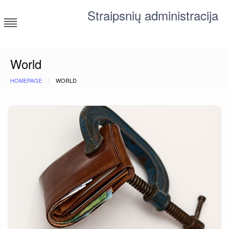
Skip
Straipsnių administracija
to
content
straipsniai ir tekstai įvairiomis temomis
World
HOMEPAGE
WORLD