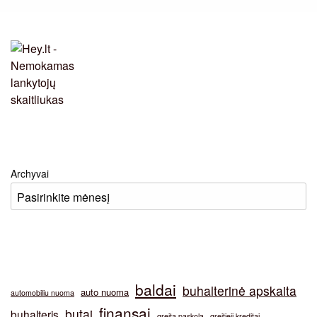
Archyvai
baldai
buhalterinė apskaita
auto nuoma
automobiliu nuoma
finansai
butai
buhalteris
greita paskola
greitieji kreditai