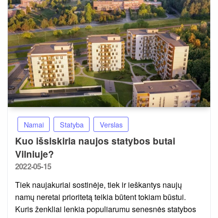
Namai
Statyba
Verslas
Kuo išsiskiria naujos statybos butai
Vilniuje?
Posted
2022-05-15
on
Tiek naujakuriai sostinėje, tiek ir ieškantys naujų
namų neretai prioritetą teikia būtent tokiam būstui.
Kuris ženkliai lenkia populiarumu senesnės statybos