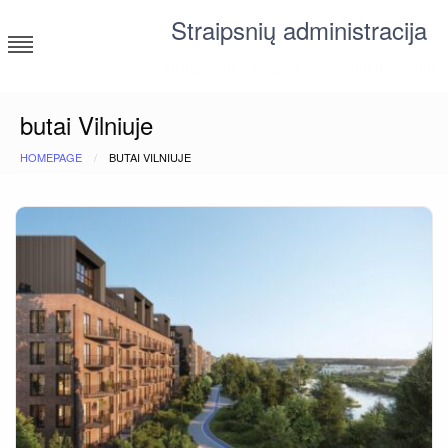
Skip
Straipsnių administracija
to
content
straipsniai ir tekstai įvairiomis temomis
butai Vilniuje
HOMEPAGE
BUTAI VILNIUJE