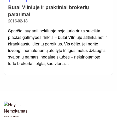
Butai Vilniuje ir praktiniai brokerių
patarimai
Posted
2016-02-18
on
Sparčiai auganti nekilnojamojo turto rinka suteikia
plačias galimybes rinktis – butai Vilniuje atitinka net ir
išrankiausių klientų poreikius. Vis dėlto, jei norite
išvengti nemalonumų ateityje ir ilgus metus džiaugtis
svajonių namais, negalite skubėti – nekilnojamojo
turto brokeriai teigia, kad viena…