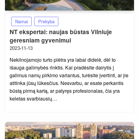
Namai
Prekyba
NT ekspertai: naujas būstas Vilniuje
geresniam gyvenimui
Posted
2023-11-13
on
Nekilnojamojo turto plėtra yra labai didelė, dėl to
išauga galimybės rinktis. Kai pradėsite dairytis į
galimus namų pirkimo variantus, turėsite įvertinti, ar jie
atitinka jūsų lūkesčius. Nesvarbu, ar esate perkantis
būstą pirmą kartą, ar patyręs profesionalas, čia yra
keletas svarbiausių…