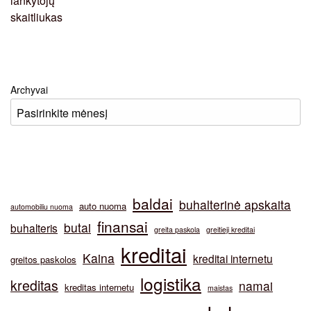
Archyvai
baldai
buhalterinė apskaita
auto nuoma
automobiliu nuoma
finansai
butai
buhalteris
greita paskola
greitieji kreditai
kreditai
Kaina
kreditai internetu
greitos paskolos
logistika
kreditas
namai
kreditas internetu
maistas