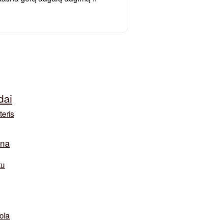
dai
teris
ina
tu
ola