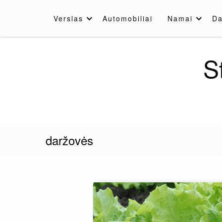
Skip
to
Verslas
Automobiliai
Namai
Da
content
S
daržovės