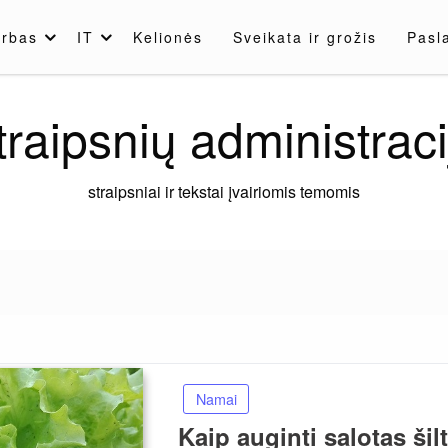
rbas
IT
Kelionės
Sveikata ir grožis
Pasl
traipsnių administraci
straipsniai ir tekstai įvairiomis temomis
Namai
Kaip auginti salotas ši