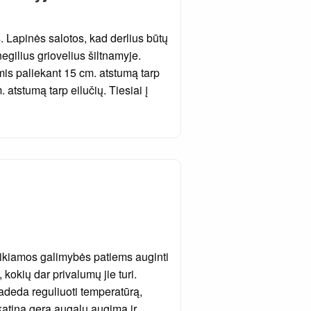
s. Lapinės salotos, kad derlius būtų
gilius griovelius šiltnamyje.
is paliekant 15 cm. atstumą tarp
 atstumą tarp eilučių. Tiesiai į
teikiamos galimybės patiems auginti
kokių dar privalumų jie turi.
padeda reguliuoti temperatūrą,
katina gerą augalų augimą ir