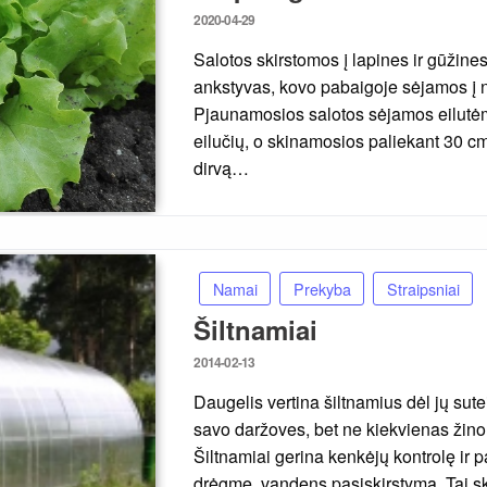
Posted
2020-04-29
on
Salotos skirstomos į lapines ir gūžine
ankstyvas, kovo pabaigoje sėjamos į ne
Pjaunamosios salotos sėjamos eilutėm
eilučių, o skinamosios paliekant 30 cm.
dirvą…
Namai
Prekyba
Straipsniai
Šiltnamiai
Posted
2014-02-13
on
Daugelis vertina šiltnamius dėl jų su
savo daržoves, bet ne kiekvienas žino, 
Šiltnamiai gerina kenkėjų kontrolę ir 
drėgmę, vandens pasiskirstymą. Tai s