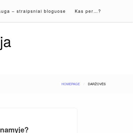
auga – straipsniai bloguose
Kas per…?
ja
HOMEPAGE
DARŽOVĖS
ltnamyje?