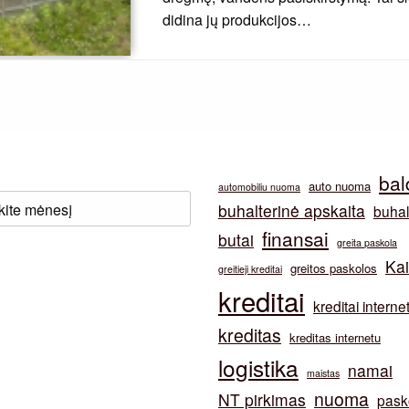
didina jų produkcijos…
bal
auto nuoma
automobiliu nuoma
buhalterinė apskaita
buhal
finansai
butai
greita paskola
Ka
greitos paskolos
greitieji kreditai
kreditai
kreditai interne
kreditas
kreditas internetu
logistika
namai
maistas
nuoma
NT pirkimas
pask