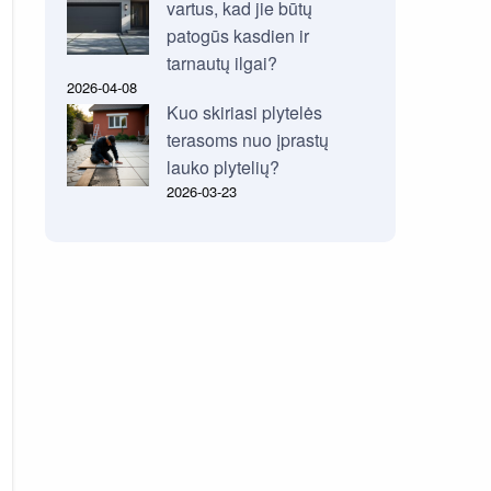
vartus, kad jie būtų
patogūs kasdien ir
tarnautų ilgai?
2026-04-08
Kuo skiriasi plytelės
terasoms nuo įprastų
lauko plytelių?
2026-03-23