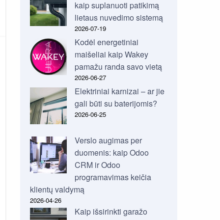
kaip suplanuoti patikimą
lietaus nuvedimo sistemą
2026-07-19
Kodėl energetiniai
maišeliai kaip Wakey
pamažu randa savo vietą
2026-06-27
Elektriniai karnizai – ar jie
gali būti su baterijomis?
2026-06-25
Verslo augimas per
duomenis: kaip Odoo
CRM ir Odoo
programavimas keičia
klientų valdymą
2026-04-26
Kaip išsirinkti garažo