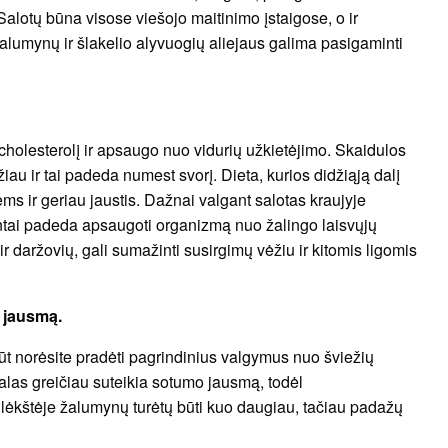
Salotų būna visose viešojo maitinimo įstaigose, o ir
alumynų ir šlakelio alyvuogių aliejaus galima pasigaminti
cholesterolį ir apsaugo nuo vidurių užkietėjimo. Skaidulos
u ir tai padeda numest svorį. Dieta, kurios didžiąją dalį
ems ir geriau jaustis. Dažnai valgant salotas kraujyje
ntai padeda apsaugoti organizmą nuo žalingo laisvųjų
ir daržovių, gali sumažinti susirgimų vėžiu ir kitomis ligomis
 jausmą.
lbūt norėsite pradėti pagrindinius valgymus nuo šviežių
alas greičiau suteikia sotumo jausmą, todėl
 lėkštėje žalumynų turėtų būti kuo daugiau, tačiau padažų