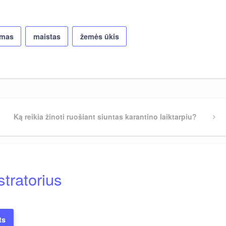
emas
maistas
žemės ūkis
Next
Ką reikia žinoti ruošiant siuntas karantino laiktarpiu?
Post
tratorius
ts