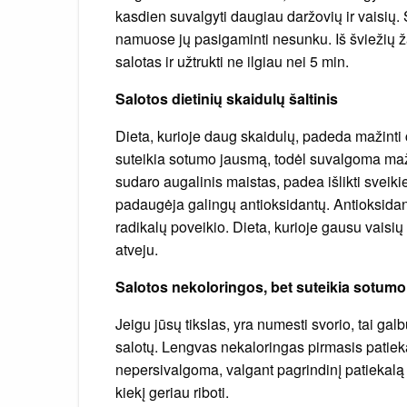
kasdien suvalgyti daugiau daržovių ir vaisių. 
namuose jų pasigaminti nesunku. Iš šviežių ž
salotas ir užtrukti ne ilgiau nei 5 min.
Salotos dietinių skaidulų šaltinis
Dieta, kurioje daug skaidulų, padeda mažinti 
suteikia sotumo jausmą, todėl suvalgoma mažia
sudaro augalinis maistas, padea išlikti sveiki
padaugėja galingų antioksidantų. Antioksida
radikalų poveikio. Dieta, kurioje gausu vaisių 
atveju.
Salotos nekoloringos, bet suteikia sotumo
Jeigu jūsų tikslas, yra numesti svorio, tai ga
salotų. Lengvas nekaloringas pirmasis patiek
nepersivalgoma, valgant pagrindinį patiekalą
kiekį geriau riboti.