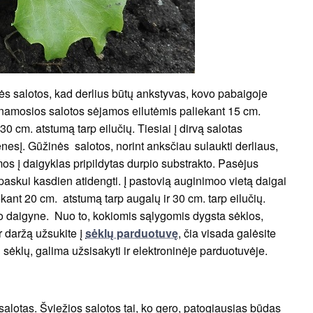
nės salotos, kad derlius būtų ankstyvas, kovo pabaigoje
aunamosios salotos sėjamos eilutėmis paliekant 15 cm.
0 cm. atstumą tarp eilučių. Tiesiai į dirvą salotas
sį. Gūžinės salotos, norint anksčiau sulaukti derliaus,
mos į daigyklas pripildytas durpio substrakto. Pasėjus
askui kasdien atidengti. Į pastovią auginimoo vietą daigai
iekant 20 cm. atstumą tarp augalų ir 30 cm. tarp eilučių.
o daigyne. Nuo to, kokiomis sąlygomis dygsta sėklos,
r daržą užsukite į
sėklų parduotuvę
, čia visada galėsite
ų sėklų, galima užsisakyti ir elektroninėje parduotuvėje.
 salotas. Šviežios salotos tai, ko gero, patogiausias būdas