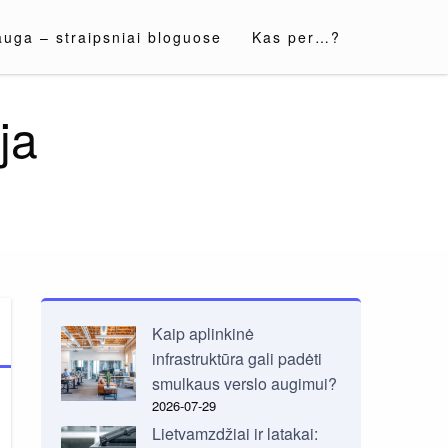
auga – straipsniai bloguose
Kas per…?
ja
Kaip aplinkinė
infrastruktūra gali padėti
smulkaus verslo augimui?
2026-07-29
Lietvamzdžiai ir latakai: