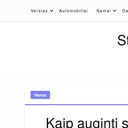
Skip
to
Verslas
Automobiliai
Namai
Da
content
S
Namai
Kaip auginti 