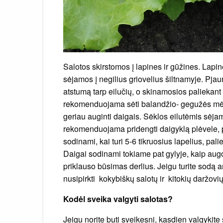
Salotos skirstomos į lapines ir gūžines. Lapi
sėjamos į negilius griovelius šiltnamyje. Pj
atstumą tarp eilučių, o skinamosios paliekant 3
rekomenduojama sėti balandžio- gegužės mėne
geriau auginti daigais. Sėklos eilutėmis sėja
rekomenduojama pridengti daigyklą plėvele, p
sodinami, kai turi 5-6 tikruosius lapelius, pal
Daigai sodinami tokiame pat gylyje, kaip aug
priklauso būsimas derlius. Jeigu turite sodą a
nusipirkti kokybiškų salotų ir kitokių daržovi
Kodėl sveika valgyti salotas?
Jeigu norite buti sveikesni, kasdien valgykite