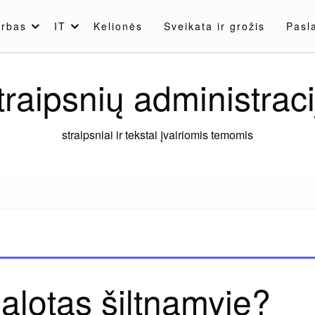
rbas
IT
Kelionės
Sveikata ir grožis
Pasl
traipsnių administraci
straipsniai ir tekstai įvairiomis temomis
salotas šiltnamyje?