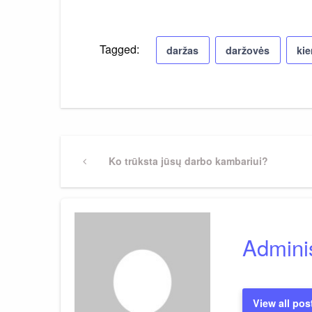
Tagged:
daržas
daržovės
ki
Navigacija
Previous
Ko trūksta jūsų darbo kambariui?
Post
tarp
įrašų
Adminis
View all pos