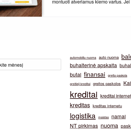
montuoti atveriamus kiemo vartus. J
bal
auto nuoma
automobiliu nuoma
buhalterinė apskaita
buhal
finansai
butai
greita paskola
Ka
greitos paskolos
greitieji kreditai
kreditai
kreditai interne
kreditas
kreditas internetu
logistika
namai
maistas
nuoma
NT pirkimas
pask