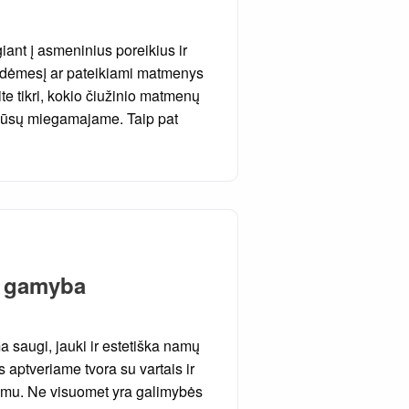
iant į asmeninius poreikius ir
e dėmesį ar pateikiami matmenys
site tikri, kokio čiužinio matmenų
a jūsų miegamajame. Taip pat
 gamyba
 saugi, jauki ir estetiška namų
 aptveriame tvora su vartais ir
umu. Ne visuomet yra galimybės