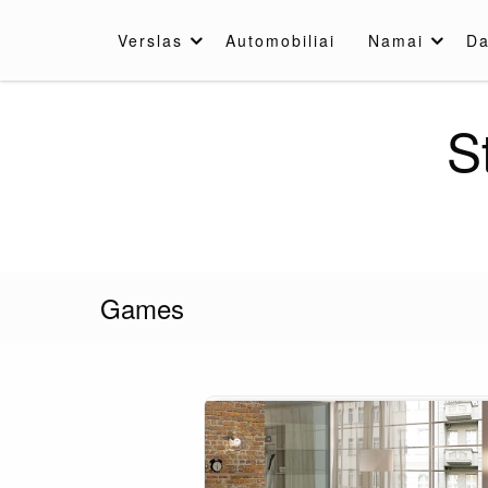
Skip
to
Verslas
Automobiliai
Namai
Da
content
S
Games