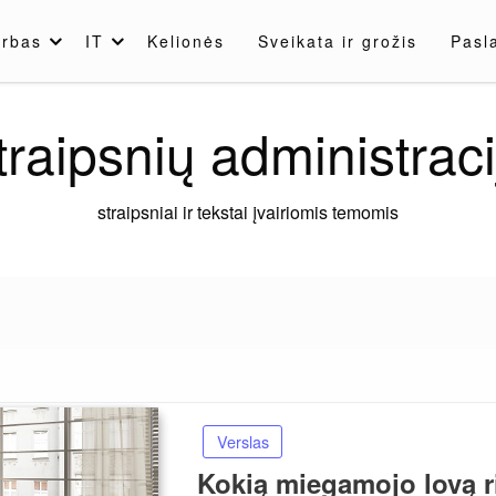
rbas
IT
Kelionės
Sveikata ir grožis
Pasl
traipsnių administraci
straipsniai ir tekstai įvairiomis temomis
Verslas
Kokią miegamojo lovą r