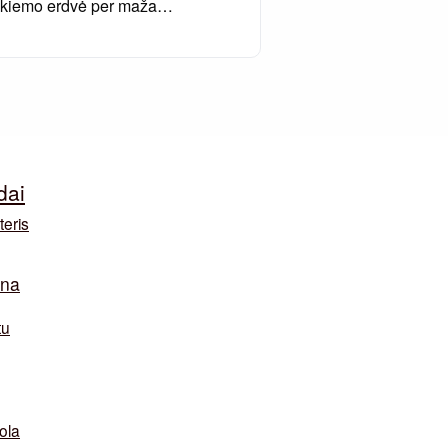
ei kiemo erdvė per maža…
dai
teris
ina
tu
ola