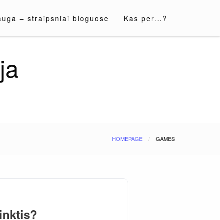
auga – straipsniai bloguose
Kas per…?
ja
HOMEPAGE
GAMES
inktis?