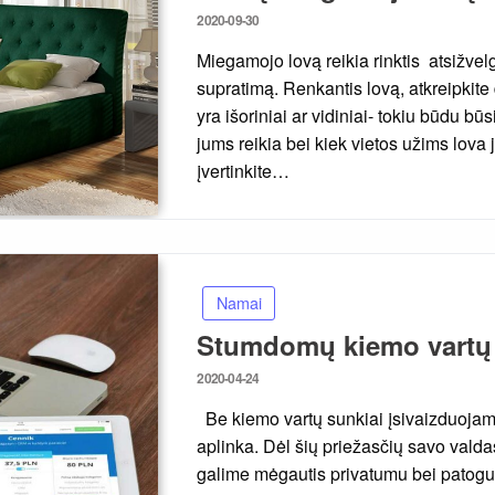
Posted
2020-09-30
on
Miegamojo lovą reikia rinktis atsižvelg
supratimą. Renkantis lovą, atkreipkit
yra išoriniai ar vidiniai- tokiu būdu bū
jums reikia bei kiek vietos užims lov
įvertinkite…
Namai
Stumdomų kiemo vartų
Posted
2020-04-24
on
Be kiemo vartų sunkiai įsivaizduojama
aplinka. Dėl šių priežasčių savo valdas
galime mėgautis privatumu bei patog