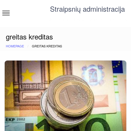
Skip
Straipsnių administracija
to
content
straipsniai ir tekstai įvairiomis temomis
greitas kreditas
HOMEPAGE
GREITAS KREDITAS