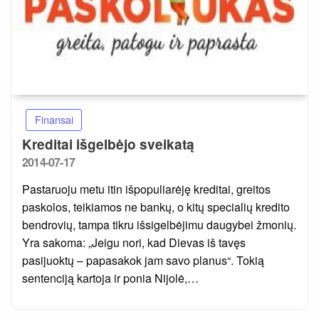
Finansai
Kreditai išgelbėjo sveikatą
Posted
2014-07-17
on
Pastaruoju metu itin išpopuliarėję kreditai, greitos
paskolos, teikiamos ne bankų, o kitų specialių kredito
bendrovių, tampa tikru išsigelbėjimu daugybei žmonių.
Yra sakoma: „Jeigu nori, kad Dievas iš tavęs
pasijuoktų – papasakok jam savo planus“. Tokią
sentenciją kartoja ir ponia Nijolė,…