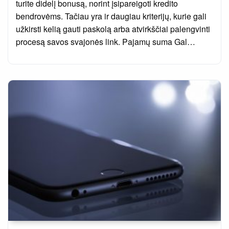
turite didelį bonusą, norint įsipareigoti kredito
bendrovėms. Tačiau yra ir daugiau kriterijų, kurie gali
užkirsti kelią gauti paskolą arba atvirkščiai palengvinti
procesą savos svajonės link. Pajamų suma Gal…