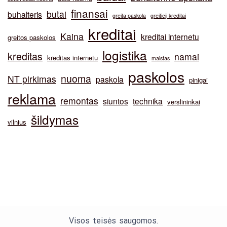
finansai
butai
buhalteris
greita paskola
greitieji kreditai
kreditai
Kaina
kreditai internetu
greitos paskolos
logistika
kreditas
namai
kreditas internetu
maistas
paskolos
nuoma
NT pirkimas
paskola
pinigai
reklama
remontas
siuntos
technika
verslininkai
šildymas
vilnius
Visos teisės saugomos.