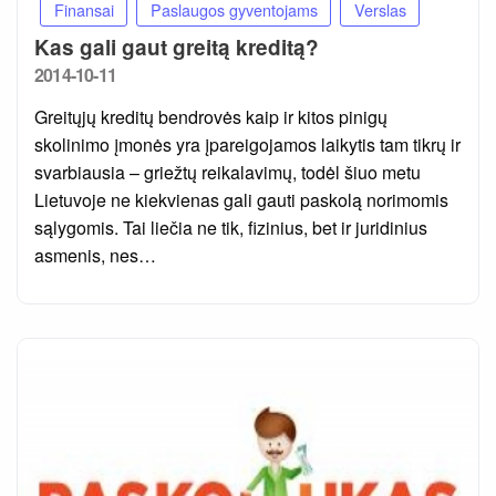
Finansai
Paslaugos gyventojams
Verslas
Kas gali gaut greitą kreditą?
Posted
2014-10-11
on
Greitųjų kreditų bendrovės kaip ir kitos pinigų
skolinimo įmonės yra įpareigojamos laikytis tam tikrų ir
svarbiausia – griežtų reikalavimų, todėl šiuo metu
Lietuvoje ne kiekvienas gali gauti paskolą norimomis
sąlygomis. Tai liečia ne tik, fizinius, bet ir juridinius
asmenis, nes…