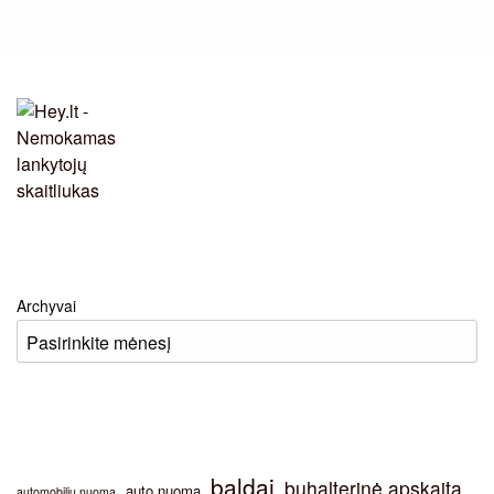
Archyvai
baldai
buhalterinė apskaita
auto nuoma
automobiliu nuoma