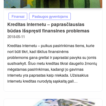
Finansai
Paslaugos gyventojams
Kreditas internetu – paprasčiausias
būdas išspręsti finansines problemas
Posted
2018-05-11
on
Kreditas internetu – puikus pasirinkimas tiems, kurie
nori būti tikri, kad iškilus finansinėms
problemoms gana greitai ir paprastai pavyks su jomis
susitvarkyti. Šiuo metu kreditas tikrai daugelio žmonių
mėgstamas pasirinkimas, kadangi jo gavimas
internetu yra paprastas kaip niekada. Užsisakius
internetu kreditas nurodytą sąskaitą gali…