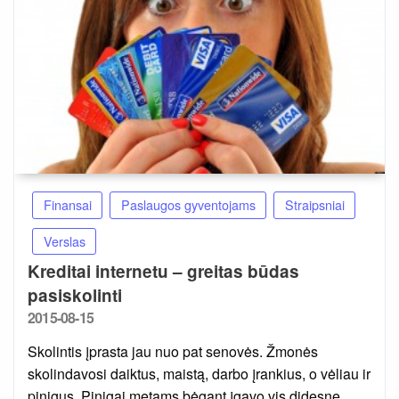
Finansai
Paslaugos gyventojams
Straipsniai
Verslas
Kreditai internetu – greitas būdas
pasiskolinti
Posted
2015-08-15
on
Skolintis įprasta jau nuo pat senovės. Žmonės
skolindavosi daiktus, maistą, darbo įrankius, o vėliau ir
pinigus. Pinigai metams bėgant įgavo vis didesnę