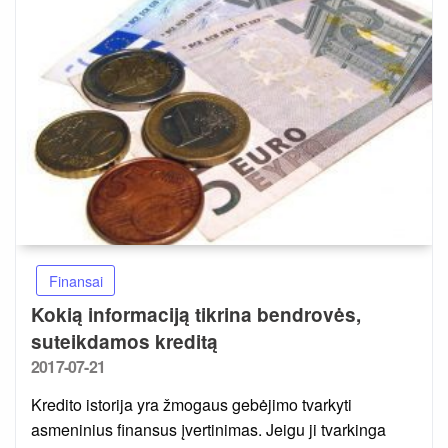
Finansai
Kokią informaciją tikrina bendrovės,
suteikdamos kreditą
Posted
2017-07-21
on
Kredito istorija yra žmogaus gebėjimo tvarkyti
asmeninius finansus įvertinimas. Jeigu ji tvarkinga