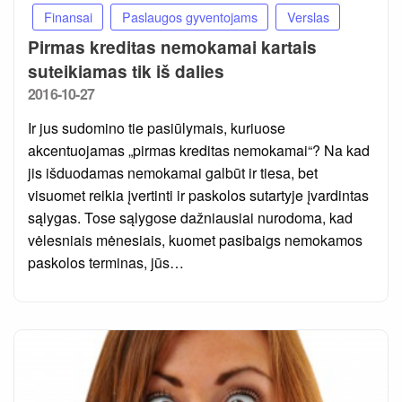
Finansai
Paslaugos gyventojams
Verslas
Pirmas kreditas nemokamai kartais
suteikiamas tik iš dalies
Posted
2016-10-27
on
Ir jus sudomino tie pasiūlymais, kuriuose
akcentuojamas „pirmas kreditas nemokamai“? Na kad
jis išduodamas nemokamai galbūt ir tiesa, bet
visuomet reikia įvertinti ir paskolos sutartyje įvardintas
sąlygas. Tose sąlygose dažniausiai nurodoma, kad
vėlesniais mėnesiais, kuomet pasibaigs nemokamos
paskolos terminas, jūs…