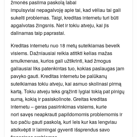
žmonės pasiima paskolą labai
impulsyviai nepagalvoję apie tai, kad vėliau tai gali
sukelti problemas. Taigi, kreditas internetu turi būti
apgalvotas žingsnis. Net ir tokiu atveju, kai jis
dalinamas taip paprastai.
Kreditas internetu nuo 18 metų suteikiamas beveik
visiems. Dažniausiai reikia atitikti kelias mažas
smulkmenas, kurios gali užtikrinti, kad žmogus
galiausiai liks patenkintas tuo, kokias paslaugas jam
pavyko gauti. Kreditas internetu be palūkanų
suteikiamas tokiu atveju, kai asmuo skolinasi pirmą
kartą. Tokiu atveju teks grąžinti lygiai tokią pat pinigų
sumą, kokią ir pasiskolinote. Greitas kreditas
internetu – geras pasirinkimas visiems, kurie
nori savęs neapkrauti papildomomis problemomis ir
tuo pačiu gauti paskolą, kuri leis kur kas lengviau
atsikvėpti ir laimingai gyventi išsprendus savo