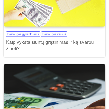
Paslaugos gyventojams
Paslaugos verslui
Kaip vyksta siuntų grąžinimas ir ką svarbu
žinoti?