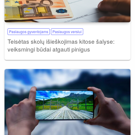
Paslaugos gyventojams
Paslaugos verslui
Teisėtas skolų išieškojimas kitose šalyse:
veiksmingi būdai atgauti pinigus