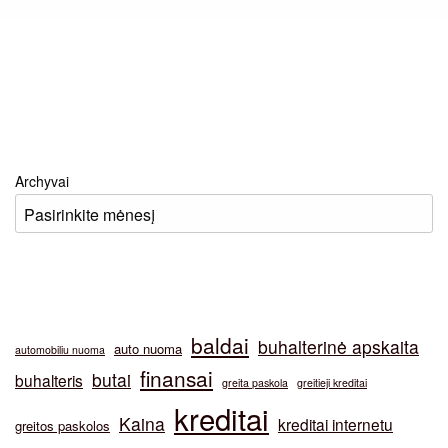
Archyvai
baldai
buhalterinė apskaita
auto nuoma
automobiliu nuoma
finansai
butai
buhalteris
greita paskola
greitieji kreditai
kreditai
Kaina
kreditai internetu
greitos paskolos