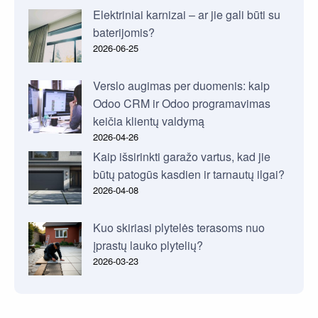
Elektriniai karnizai – ar jie gali būti su
baterijomis?
2026-06-25
Verslo augimas per duomenis: kaip
Odoo CRM ir Odoo programavimas
keičia klientų valdymą
2026-04-26
Kaip išsirinkti garažo vartus, kad jie
būtų patogūs kasdien ir tarnautų ilgai?
2026-04-08
Kuo skiriasi plytelės terasoms nuo
įprastų lauko plytelių?
2026-03-23