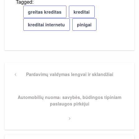
Tagged:
greitas kreditas
kreditai
kreditai internetu
pinigai
Navigacija
tarp
Previous
Pardavimų valdymas lengvai ir sklandžiai
Post
įrašų
Next
Automobilių nuoma: savybės, būdingos tipiniam
Post
paslaugos pirkėjui