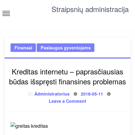
Skip
Straipsnių administracija
to
content
straipsniai ir tekstai įvairiomis temomis
Finansai
Paslaugos gyventojams
Kreditas internetu – paprasčiausias
būdas išspręsti finansines problemas
Posted
By
Administratorius
2018-05-11
on
on
Leave a Comment
Kreditas
internetu
–
paprasčiausias
būdas
išspręsti
finansines
problemas