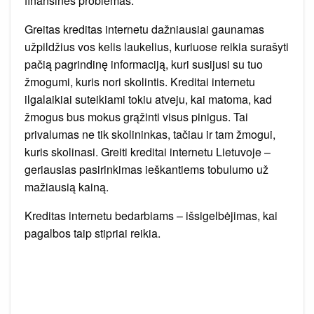
finansines problemas.
Greitas kreditas internetu dažniausiai gaunamas
užpildžius vos kelis laukelius, kuriuose reikia surašyti
pačią pagrindinę informaciją, kuri susijusi su tuo
žmogumi, kuris nori skolintis. Kreditai internetu
ilgalaikiai suteikiami tokiu atveju, kai matoma, kad
žmogus bus mokus grąžinti visus pinigus. Tai
privalumas ne tik skolininkas, tačiau ir tam žmogui,
kuris skolinasi. Greiti kreditai internetu Lietuvoje –
geriausias pasirinkimas ieškantiems tobulumo už
mažiausią kainą.
Kreditas internetu bedarbiams – išsigelbėjimas, kai
pagalbos taip stipriai reikia.