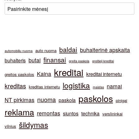
baldai
buhalterinė apskaita
auto nuoma
automobiliu nuoma
finansai
butai
buhalteris
greita paskola
greitieji kreditai
kreditai
Kaina
kreditai internetu
greitos paskolos
logistika
kreditas
namai
kreditas internetu
maistas
paskolos
nuoma
NT pirkimas
paskola
pinigai
reklama
remontas
siuntos
technika
verslininkai
šildymas
vilnius