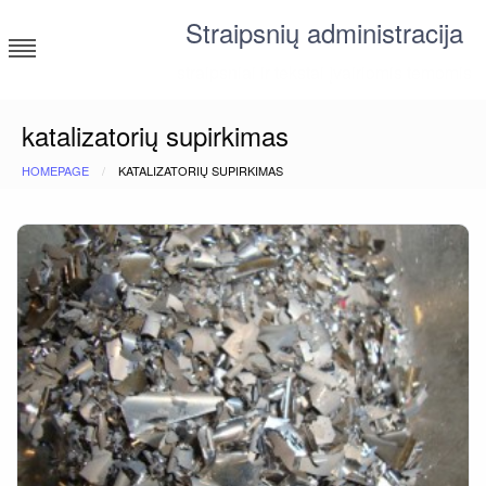
Skip
Straipsnių administracija
to
content
straipsniai ir tekstai įvairiomis temomis
katalizatorių supirkimas
HOMEPAGE
KATALIZATORIŲ SUPIRKIMAS