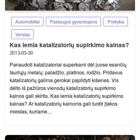
Automobiliai
Paslaugos gyventojams
Prekyba
Verslas
Kas lemia katalizatorių supirkimo kainas?
Posted
2013-03-30
on
Panaudoti katalizatoriai superkami dėl juose esančių
tauriųjų metalų: paladžio, platinos, rodžio. Pridavus
katalizatorių galima gerokai papildyti kišenes. Vis
dėlto iš pažiūros vienodų katalizatorių supirkimo
kainos gali skirtis. Kas lemia katalizatorių supirkimo
kainas? Ar katalizatorių kainoms gali turėti įtakos
miestas, kuriame…