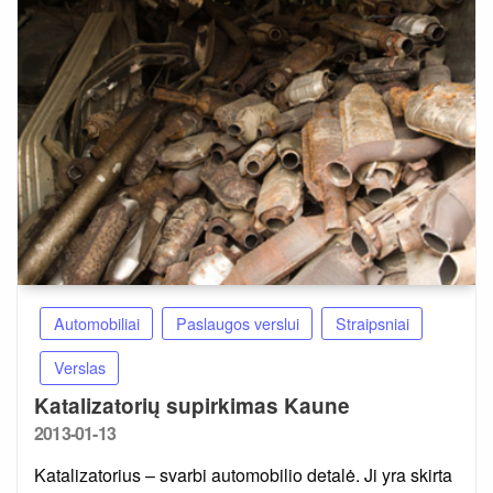
Automobiliai
Paslaugos verslui
Straipsniai
Verslas
Katalizatorių supirkimas Kaune
Posted
2013-01-13
on
Katalizatorius – svarbi automobilio detalė. Ji yra skirta