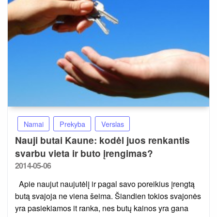
Namai
Prekyba
Verslas
Nauji butai Kaune: kodėl juos renkantis
svarbu vieta ir buto įrengimas?
Posted
2014-05-06
on
Apie naujut naujutėlį ir pagal savo poreikius įrengtą
butą svajoja ne viena šeima. Šiandien tokios svajonės
yra pasiekiamos it ranka, nes butų kainos yra gana