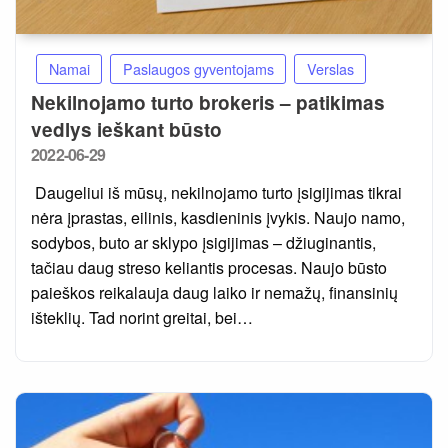
Namai
Paslaugos gyventojams
Verslas
Nekilnojamo turto brokeris – patikimas
vedlys ieškant būsto
Posted
2022-06-29
on
Daugeliui iš mūsų, nekilnojamo turto įsigijimas tikrai
nėra įprastas, eilinis, kasdieninis įvykis. Naujo namo,
sodybos, buto ar sklypo įsigijimas – džiuginantis,
tačiau daug streso keliantis procesas. Naujo būsto
paieškos reikalauja daug laiko ir nemažų, finansinių
išteklių. Tad norint greitai, bei…