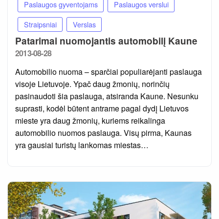
Paslaugos gyventojams
Paslaugos verslui
Straipsniai
Verslas
Patarimai nuomojantis automobilį Kaune
Posted
2013-08-28
on
Automobilio nuoma – sparčiai populiarėjanti paslauga
visoje Lietuvoje. Ypač daug žmonių, norinčių
pasinaudoti šia paslauga, atsiranda Kaune. Nesunku
suprasti, kodėl būtent antrame pagal dydį Lietuvos
mieste yra daug žmonių, kuriems reikalinga
automobilio nuomos paslauga. Visų pirma, Kaunas
yra gausiai turistų lankomas miestas…