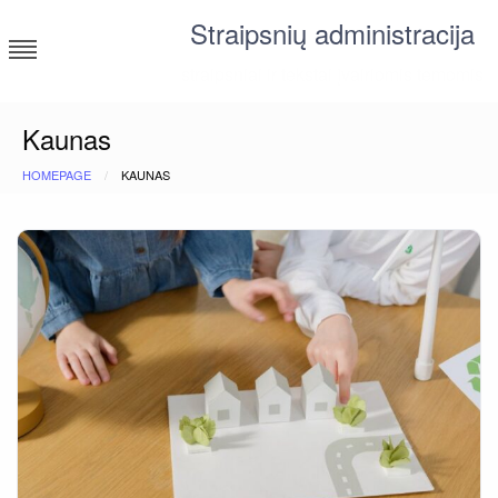
Skip
Straipsnių administracija
to
content
straipsniai ir tekstai įvairiomis temomis
Kaunas
HOMEPAGE
KAUNAS