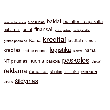
baldai
buhalterinė apskaita
auto nuoma
automobiliu nuoma
finansai
butai
buhalteris
greita paskola
greitieji kreditai
kreditai
Kaina
kreditai internetu
greitos paskolos
logistika
kreditas
namai
kreditas internetu
maistas
paskolos
nuoma
NT pirkimas
paskola
pinigai
reklama
remontas
siuntos
technika
verslininkai
šildymas
vilnius