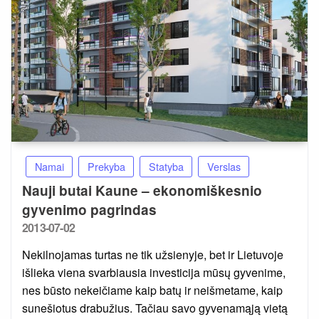
Namai
Prekyba
Statyba
Verslas
Nauji butai Kaune – ekonomiškesnio
gyvenimo pagrindas
Posted
2013-07-02
on
Nekilnojamas turtas ne tik užsienyje, bet ir Lietuvoje
išlieka viena svarbiausia investicija mūsų gyvenime,
nes būsto nekeičiame kaip batų ir neišmetame, kaip
sunešiotus drabužius. Tačiau savo gyvenamąją vietą